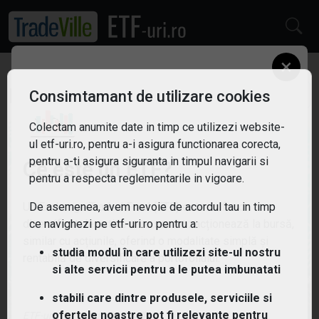
×
ETF-uri Global
Consimtamant de utilizare cookies
Filtreaza
1
Colectam anumite date in timp ce utilizezi website-
ul etf-uri.ro, pentru a-i asigura functionarea corecta,
pentru a-ti asigura siguranta in timpul navigarii si
Ce este un ETF?
pentru a respecta reglementarile in vigoare.
De asemenea, avem nevoie de acordul tau in timp
Un Exchange Traded Fund (ETF) este un fond
ce navighezi pe etf-uri.ro pentru a:
diversificat de active care se tranzacționează la bursă,
similar cu acțiunile, oferind o modalitate simplă și
studia modul în care utilizezi site-ul nostru
rentabilă de diversificare a portofoliului.
si alte servicii pentru a le putea imbunatati
stabili care dintre produsele, serviciile si
(XDWT) Xtrackers MSCI World Information
Technology UCITS ETF (DR)1C
ofertele noastre pot fi relevante pentru
ETF-uri.ro oferit de
TradeVille