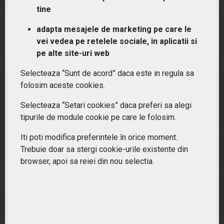
tine
RANDAMENT PE UN AN
adapta mesajele de marketing pe care le
35.82%
vei vedea pe retelele sociale, in aplicatii si
pe alte site-uri web
Selecteaza “Sunt de acord” daca este in regula sa
folosim aceste cookies.
Selecteaza “Setari cookies” daca preferi sa alegi
tipurile de module cookie pe care le folosim.
Iti poti modifica preferintele în orice moment.
Trebuie doar sa stergi cookie-urile existente din
browser, apoi sa reiei din nou selectia.
(SXRS) Diversified Commodity Swap UCITS ETF