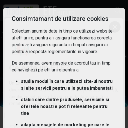
Consimtamant de utilizare cookies
×
Colectam anumite date in timp ce utilizezi website-
ul etf-uri.ro, pentru a-i asigura functionarea corecta,
pentru a-ti asigura siguranta in timpul navigarii si
pentru a respecta reglementarile in vigoare.
De asemenea, avem nevoie de acordul tau in timp
Ce este un ETF?
ce navighezi pe etf-uri.ro pentru a:
studia modul în care utilizezi site-ul nostru
Un Exchange Traded Fund (ETF) este un fond
si alte servicii pentru a le putea imbunatati
diversificat de active care se tranzacționează la bursă,
similar cu acțiunile, oferind o modalitate simplă și
stabili care dintre produsele, serviciile si
rentabilă de diversificare a portofoliului.
ofertele noastre pot fi relevante pentru
tine
Invesco MSCI World UCITS ETF Acc
adapta mesajele de marketing pe care le
ETF-uri.ro oferit de
TradeVille
Simbol:
SC0J
| Ultimul update:
04/08/2026