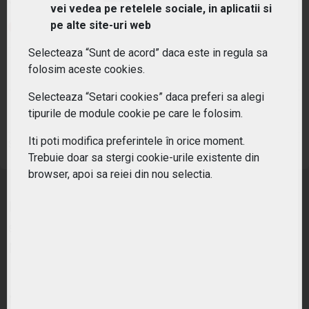
vei vedea pe retelele sociale, in aplicatii si
pe alte site-uri web
PIAȚĂ ÎNCHISĂ
Selecteaza “Sunt de acord” daca este in regula sa
PREȚ PIAȚĂ
MONEDĂ DE REFERINȚĂ
folosim aceste cookies.
137.28
EUR
Selecteaza “Setari cookies” daca preferi sa alegi
VARIAȚIE ANUALĂ
VARIAȚIE ZILNICĂ
tipurile de module cookie pe care le folosim.
24.18%
1.31%
Iti poti modifica preferintele în orice moment.
Sursa: Frankfurt Stock Exchange
Trebuie doar sa stergi cookie-urile existente din
browser, apoi sa reiei din nou selectia.
Invesco MSCI World UCITS ETF Acc urmareste
sa ofere performanta totala neta a indicelui
MSCI World.
Nume: