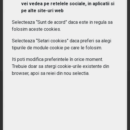
vei vedea pe retelele sociale, in aplicatii si
pe alte site-uri web
PIAȚĂ DESCHISĂ
Selecteaza “Sunt de acord” daca este in regula sa
PREȚ PIAȚĂ
MONEDĂ DE REFERINȚĂ
folosim aceste cookies.
46.89
EUR
Selecteaza “Setari cookies” daca preferi sa alegi
VARIAȚIE ANUALĂ
VARIAȚIE ZILNICĂ
tipurile de module cookie pe care le folosim.
24.94%
0.39%
Iti poti modifica preferintele în orice moment.
Sursa: Frankfurt Stock Exchange
Trebuie doar sa stergi cookie-urile existente din
browser, apoi sa reiei din nou selectia.
Obiectivul de investitie al Fondului este de a
urmari performanta actiunilor mari si medii din
pietele dezvoltate la nivel global.
Nume: