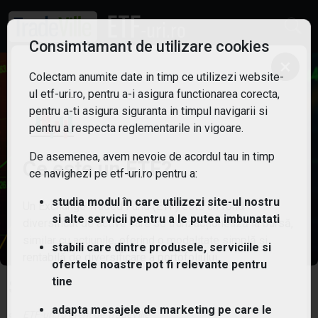
Consimtamant de utilizare cookies
×
Colectam anumite date in timp ce utilizezi website-
ul etf-uri.ro, pentru a-i asigura functionarea corecta,
pentru a-ti asigura siguranta in timpul navigarii si
pentru a respecta reglementarile in vigoare.
De asemenea, avem nevoie de acordul tau in timp
Ce este un ETF?
ce navighezi pe etf-uri.ro pentru a:
studia modul în care utilizezi site-ul nostru
Un Exchange Traded Fund (ETF) este un fond
si alte servicii pentru a le putea imbunatati
diversificat de active care se tranzacționează la bursă,
similar cu acțiunile, oferind o modalitate simplă și
stabili care dintre produsele, serviciile si
rentabilă de diversificare a portofoliului.
ofertele noastre pot fi relevante pentru
tine
SPDR MSCI World UCITS ETF
adapta mesajele de marketing pe care le
ETF-uri.ro oferit de
TradeVille
Simbol:
SPPW
| Ultimul update:
05/08/2026