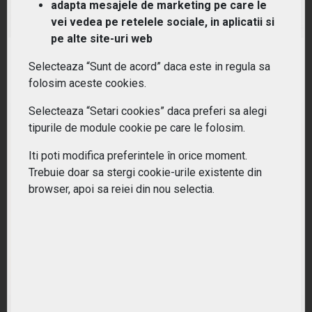
(GENY) Lyxor MSCI Millennials ESG Filtered (DR)
adapta mesajele de marketing pe care le
UCITS ETF - Acc
vei vedea pe retelele sociale, in aplicatii si
pe alte site-uri web
RANDAMENT PE UN AN
Selecteaza “Sunt de acord” daca este in regula sa
6.49%
folosim aceste cookies.
Selecteaza “Setari cookies” daca preferi sa alegi
tipurile de module cookie pe care le folosim.
Iti poti modifica preferintele în orice moment.
Trebuie doar sa stergi cookie-urile existente din
browser, apoi sa reiei din nou selectia.
(AMLP) Alerian MLP ETF