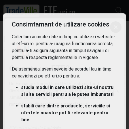
Consimtamant de utilizare cookies
×
Colectam anumite date in timp ce utilizezi website-
ETF: Energie verde
Filtreaza
ul etf-uri.ro, pentru a-i asigura functionarea corecta,
4
pentru a-ti asigura siguranta in timpul navigarii si
pentru a respecta reglementarile in vigoare.
Ce este un ETF?
De asemenea, avem nevoie de acordul tau in timp
ce navighezi pe etf-uri.ro pentru a:
Un Exchange Traded Fund (ETF) este un fond
studia modul în care utilizezi site-ul nostru
diversificat de active care se tranzacționează la bursă,
si alte servicii pentru a le putea imbunatati
similar cu acțiunile, oferind o modalitate simplă și
rentabilă de diversificare a portofoliului.
stabili care dintre produsele, serviciile si
ofertele noastre pot fi relevante pentru
tine
ETF-uri.ro oferit de
TradeVille