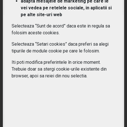
adapta mesajele de marketing pe care le
(GENY) Lyxor MSCI Millennials ESG Filtered (DR)
UCITS ETF - Acc
vei vedea pe retelele sociale, in aplicatii si
pe alte site-uri web
RANDAMENT PE UN AN
Selecteaza “Sunt de acord” daca este in regula sa
6.49%
folosim aceste cookies.
Selecteaza “Setari cookies” daca preferi sa alegi
tipurile de module cookie pe care le folosim.
Iti poti modifica preferintele în orice moment.
Trebuie doar sa stergi cookie-urile existente din
browser, apoi sa reiei din nou selectia.
(ICLN) iShares S&P Global Clean Energy Index Fund
ETF