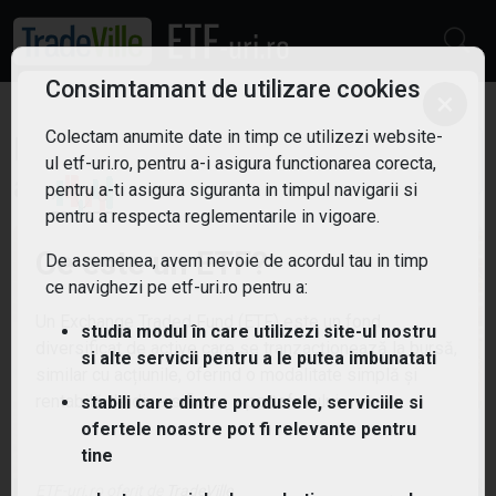
Consimtamant de utilizare cookies
×
Colectam anumite date in timp ce utilizezi website-
ETF: Energie verde
Filtreaza
ul etf-uri.ro, pentru a-i asigura functionarea corecta,
3
pentru a-ti asigura siguranta in timpul navigarii si
pentru a respecta reglementarile in vigoare.
Ce este un ETF?
De asemenea, avem nevoie de acordul tau in timp
ce navighezi pe etf-uri.ro pentru a:
Un Exchange Traded Fund (ETF) este un fond
studia modul în care utilizezi site-ul nostru
diversificat de active care se tranzacționează la bursă,
si alte servicii pentru a le putea imbunatati
similar cu acțiunile, oferind o modalitate simplă și
rentabilă de diversificare a portofoliului.
stabili care dintre produsele, serviciile si
ofertele noastre pot fi relevante pentru
tine
ETF-uri.ro oferit de
TradeVille