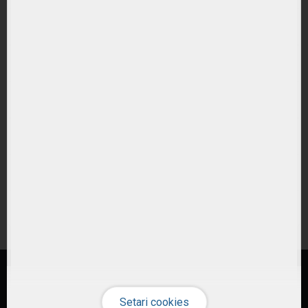
Ce tipuri de ETF-uri exista?
Ce costuri implica investitiile in ETF-uri??
Cum pot urmari performanta unui ETF?
Cum aleg un ETF potrivit pentru portofoliul meu?
Care este diferenta intre ETF-uri active si pasive?
Sunt ETF-urile expuse riscului valutar?
© 2026 ETF-uri.ro
Investiția în instrumente financiare presupune riscuri specifice
(citește)
.