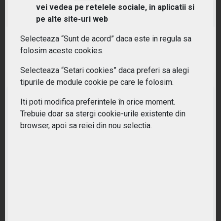
vei vedea pe retelele sociale, in aplicatii si
(AMLP) Alerian MLP ETF
pe alte site-uri web
Selecteaza “Sunt de acord” daca este in regula sa
RANDAMENT PE UN AN
folosim aceste cookies.
11.65%
Selecteaza “Setari cookies” daca preferi sa alegi
tipurile de module cookie pe care le folosim.
Iti poti modifica preferintele în orice moment.
Trebuie doar sa stergi cookie-urile existente din
browser, apoi sa reiei din nou selectia.
Nu ati gasit ETF-ul potrivit?