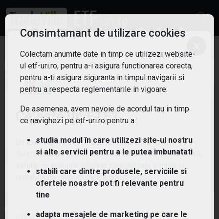
Consimtamant de utilizare cookies
×
Colectam anumite date in timp ce utilizezi website-
ETF: Energie verde
Filtreaza
ul etf-uri.ro, pentru a-i asigura functionarea corecta,
pentru a-ti asigura siguranta in timpul navigarii si
5
pentru a respecta reglementarile in vigoare.
De asemenea, avem nevoie de acordul tau in timp
Ce este un ETF?
ce navighezi pe etf-uri.ro pentru a:
studia modul în care utilizezi site-ul nostru
Un Exchange Traded Fund (ETF) este un fond
si alte servicii pentru a le putea imbunatati
diversificat de active care se tranzacționează la bursă,
similar cu acțiunile, oferind o modalitate simplă și
stabili care dintre produsele, serviciile si
rentabilă de diversificare a portofoliului.
ofertele noastre pot fi relevante pentru
tine
adapta mesajele de marketing pe care le
ETF-uri.ro oferit de
TradeVille