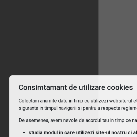
1
Înt
Ce 
De c
Consimtamant de utilizare cookies
Pent
Colectam anumite date in timp ce utilizezi website-ul etf
siguranta in timpul navigarii si pentru a respecta regleme
Cum
De asemenea, avem nevoie de acordul tau in timp ce navi
Ce t
studia modul în care utilizezi site-ul nostru si a