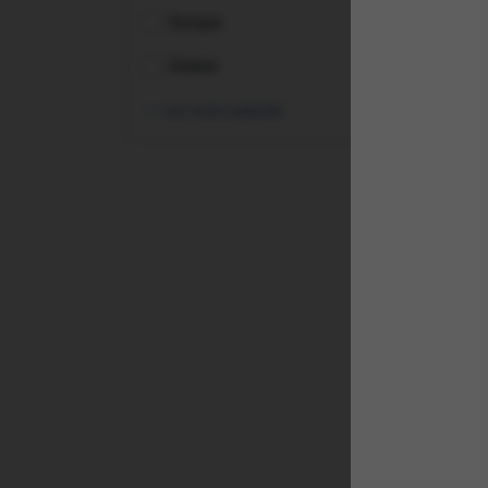
Europa
Global
vezi toate opțiunile
(WT
Int
Acc