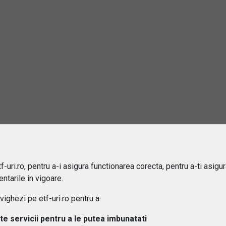
2
rebări și răspunsuri
este un ETF?
e sa investiti in ETF-uri?
ru cine sunt potrivite ETF-urile?
-uri.ro, pentru a-i asigura functionarea corecta, pentru a-ti asigu
ntarile in vigoare.
 difera ETF-urile de fondurile mutuale?
ghezi pe etf-uri.ro pentru a:
ipuri de ETF-uri exista?
lte servicii pentru a le putea imbunatati