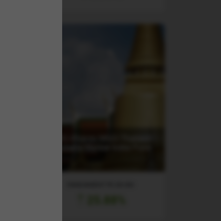
(THD) iShares MSCI Thailand
Investable Market Index Fund
ETF
RANDAMENT PE UN AN
25.88%