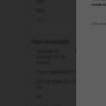
USD
ETF
rentabilă
RON
GBP
ETF-uri.ro
Teme de investitii
Recurente 0%
Nou
comision: ETF-uri
Invesco
Crypto reglementat (ETP-uri)
Activ de refugiu: ETF-uri pe
aur
5G
(NA
UCI