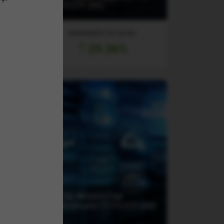
UCITS ETF (DE)
RANDAMENT PE UN AN
29.36%
(W1TB) WisdomTree
100
Cybersecurity UCITS ETF USD
Acc