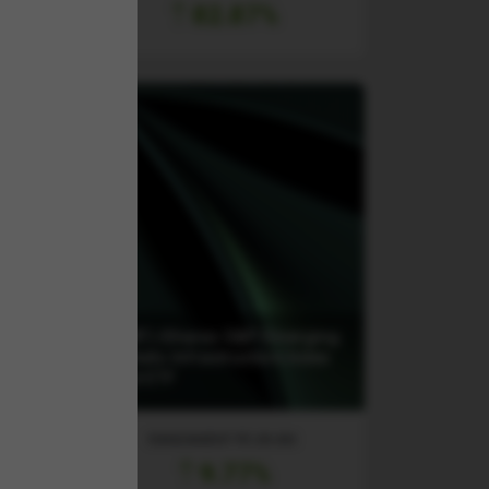
82.87%
(EMIF) iShares S&P Emerging
0
Markets Infrastructure Index
Fund ETF
RANDAMENT PE UN AN
9.77%