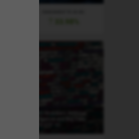
RANDAMENT PE UN AN
33.98%
(XAIX) Xtrackers Artificial
Intelligence and Big Data
UCITS ETF 1C