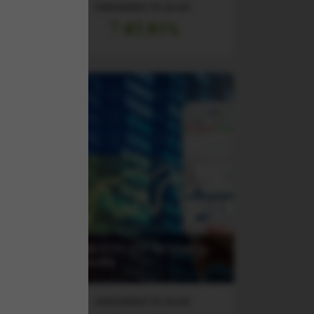
RANDAMENT PE UN AN
47.91%
pe
(TVBETETF) ETF BET Patria-
cc)
Tradeville
RANDAMENT PE UN AN