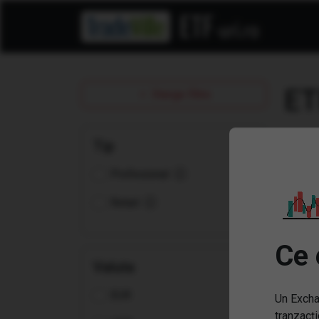
ET
Sterge filtre
Tip
Profesional
Retail
Ce 
Valuta
EUR
Un Excha
(LQ
Dai
tranzacți