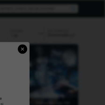
Top randament
Perioada:
Descrescator
×
se
ETF
(EXXT) iShares Nasdaq-100
 și