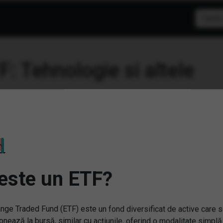
F: Tehnologie
este un ETF?
nge Traded Fund (ETF) este un fond diversificat de active care 
Q) Amundi Nasdaq-100
(XDWH) Xtrackers MSCI
ly (2x) Leveraged UCITS
World Health Care UCITS 
onează la bursă, similar cu acțiunile, oferind o modalitate simplă