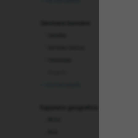
vezi toate opțiunile
Sectoare bursiere
Sanatate
Sectoare diverse
Tehnologie
Asigurări
vezi toate opțiunile
Expunere geografica
(QD
Inf
Africa
Sec
Asia