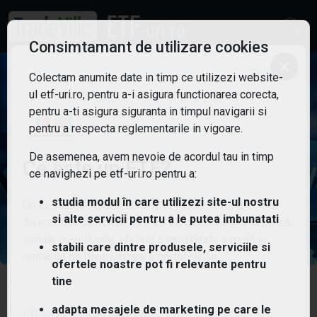
Consimtamant de utilizare cookies
×
Colectam anumite date in timp ce utilizezi website-
ul etf-uri.ro, pentru a-i asigura functionarea corecta,
pentru a-ti asigura siguranta in timpul navigarii si
pentru a respecta reglementarile in vigoare.
De asemenea, avem nevoie de acordul tau in timp
Ce este un ETF?
ce navighezi pe etf-uri.ro pentru a:
studia modul în care utilizezi site-ul nostru
Un Exchange Traded Fund (ETF) este un fond
si alte servicii pentru a le putea imbunatati
diversificat de active care se tranzacționează la bursă,
similar cu acțiunile, oferind o modalitate simplă și
stabili care dintre produsele, serviciile si
rentabilă de diversificare a portofoliului.
ofertele noastre pot fi relevante pentru
tine
WisdomTree Cybersecurity UCITS
ETF USD Acc
adapta mesajele de marketing pe care le
ETF-uri.ro oferit de
TradeVille