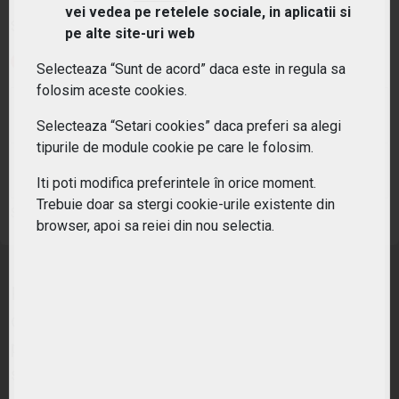
vei vedea pe retelele sociale, in aplicatii si
Simbol:
W1TB
| Ultimul update:
06/08/2026
pe alte site-uri web
PIAȚĂ ÎNCHISĂ
Selecteaza “Sunt de acord” daca este in regula sa
folosim aceste cookies.
PREȚ PIAȚĂ
MONEDĂ DE REFERINȚĂ
33.73
EUR
Selecteaza “Setari cookies” daca preferi sa alegi
tipurile de module cookie pe care le folosim.
VARIAȚIE ANUALĂ
VARIAȚIE ZILNICĂ
31.14%
-2.91%
Iti poti modifica preferintele în orice moment.
Trebuie doar sa stergi cookie-urile existente din
Sursa: Frankfurt Stock Exchange
browser, apoi sa reiei din nou selectia.
Fondul ofera acces prin investitii directe in
companii cotate la bursa, care sunt implicate in
principal in furnizarea de produse orientate spre
securitatea cibernetica.