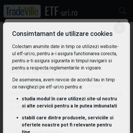
×
Consimtamant de utilizare cookies
ETF: Tehnologie
Filtreaza
Colectam anumite date in timp ce utilizezi website-
4
ul etf-uri.ro, pentru a-i asigura functionarea corecta,
pentru a-ti asigura siguranta in timpul navigarii si
pentru a respecta reglementarile in vigoare.
Ce este un ETF?
De asemenea, avem nevoie de acordul tau in timp
Un Exchange Traded Fund (ETF) este un fond
ce navighezi pe etf-uri.ro pentru a:
diversificat de active care se tranzacționează la bursă,
studia modul în care utilizezi site-ul nostru
similar cu acțiunile, oferind o modalitate simplă și
si alte servicii pentru a le putea imbunatati
rentabilă de diversificare a portofoliului.
stabili care dintre produsele, serviciile si
ofertele noastre pot fi relevante pentru
ETF-uri.ro oferit de
TradeVille
tine