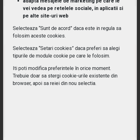
adapta mesajele de marketing pe care le
vei vedea pe retelele sociale, in aplicatii si
RANDAMENT PE UN AN
pe alte site-uri web
25.41%
Selecteaza “Sunt de acord” daca este in regula sa
folosim aceste cookies.
Selecteaza “Setari cookies” daca preferi sa alegi
tipurile de module cookie pe care le folosim.
Iti poti modifica preferintele în orice moment.
Trebuie doar sa stergi cookie-urile existente din
browser, apoi sa reiei din nou selectia.
(EXH4) iShares STOXX Europe 600 Industrial Goods
& Services UCITS ETF (DE)