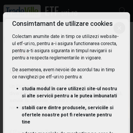
Consimtamant de utilizare cookies
×
Colectam anumite date in timp ce utilizezi website-
ETF Industrie
Filtreaza
1
ul etf-uri.ro, pentru a-i asigura functionarea corecta,
pentru a-ti asigura siguranta in timpul navigarii si
pentru a respecta reglementarile in vigoare.
Ce este un ETF?
De asemenea, avem nevoie de acordul tau in timp
ce navighezi pe etf-uri.ro pentru a:
Un Exchange Traded Fund (ETF) este un fond
studia modul în care utilizezi site-ul nostru
diversificat de active care se tranzacționează la bursă,
si alte servicii pentru a le putea imbunatati
similar cu acțiunile, oferind o modalitate simplă și
rentabilă de diversificare a portofoliului.
stabili care dintre produsele, serviciile si
ofertele noastre pot fi relevante pentru
tine
(ZPDI) SPDR S&P U.S. Industrials Select Sector
UCITS ETF
ETF-uri.ro oferit de
TradeVille