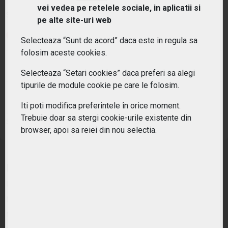
vei vedea pe retelele sociale, in aplicatii si
Simbol:
ZPDI
| Ultimul update:
05/08/2026
pe alte site-uri web
PIAȚĂ ÎNCHISĂ
Selecteaza “Sunt de acord” daca este in regula sa
folosim aceste cookies.
PREȚ PIAȚĂ
MONEDĂ DE REFERINȚĂ
70.32
EUR
Selecteaza “Setari cookies” daca preferi sa alegi
tipurile de module cookie pe care le folosim.
VARIAȚIE ANUALĂ
VARIAȚIE ZILNICĂ
25.84%
0.80%
Iti poti modifica preferintele în orice moment.
Trebuie doar sa stergi cookie-urile existente din
Sursa: Frankfurt Stock Exchange
browser, apoi sa reiei din nou selectia.
Industria americana a redevenit competitiva in
ultimii ani, gratie unor costuri tot mai reduse si
noilor tehnologii care automatizeaza o parte tot
mai importanta a proceselor de productie. In