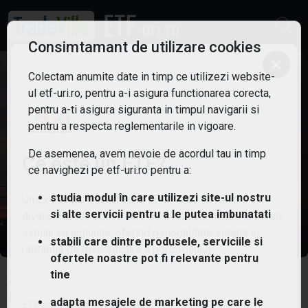
Consimtamant de utilizare cookies
×
Colectam anumite date in timp ce utilizezi website-
ul etf-uri.ro, pentru a-i asigura functionarea corecta,
pentru a-ti asigura siguranta in timpul navigarii si
pentru a respecta reglementarile in vigoare.
De asemenea, avem nevoie de acordul tau in timp
Ce este un ETF?
ce navighezi pe etf-uri.ro pentru a:
studia modul în care utilizezi site-ul nostru
Un Exchange Traded Fund (ETF) este un fond
si alte servicii pentru a le putea imbunatati
diversificat de active care se tranzacționează la bursă,
similar cu acțiunile, oferind o modalitate simplă și
stabili care dintre produsele, serviciile si
rentabilă de diversificare a portofoliului.
ofertele noastre pot fi relevante pentru
tine
SPDR S&P U.S. Industrials Select
Sector UCITS ETF
adapta mesajele de marketing pe care le
ETF-uri.ro oferit de
TradeVille