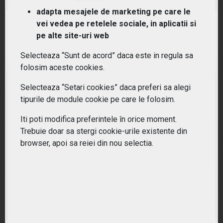
adapta mesajele de marketing pe care le
vei vedea pe retelele sociale, in aplicatii si
RANDAMENT PE UN AN
pe alte site-uri web
10.64%
Selecteaza “Sunt de acord” daca este in regula sa
folosim aceste cookies.
Selecteaza “Setari cookies” daca preferi sa alegi
tipurile de module cookie pe care le folosim.
Iti poti modifica preferintele în orice moment.
Trebuie doar sa stergi cookie-urile existente din
browser, apoi sa reiei din nou selectia.
(LCEU) BNP Paribas Easy Low Carbon 100 Europe
UCITS ETF