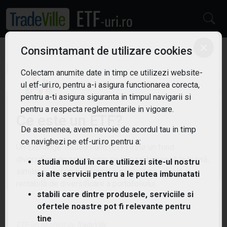
×
Consimtamant de utilizare cookies
ETF: ESG
Filtreaza
2
Colectam anumite date in timp ce utilizezi website-
ul etf-uri.ro, pentru a-i asigura functionarea corecta,
pentru a-ti asigura siguranta in timpul navigarii si
pentru a respecta reglementarile in vigoare.
Ce este un ETF?
De asemenea, avem nevoie de acordul tau in timp
ce navighezi pe etf-uri.ro pentru a:
Un Exchange Traded Fund (ETF) este un fond
diversificat de active care se tranzacționează la bursă,
studia modul în care utilizezi site-ul nostru
similar cu acțiunile, oferind o modalitate simplă și
si alte servicii pentru a le putea imbunatati
rentabilă de diversificare a portofoliului.
stabili care dintre produsele, serviciile si
ofertele noastre pot fi relevante pentru
tine
(XMLC) L&G Clean Water UCITS ETF
ETF-uri.ro oferit de
TradeVille