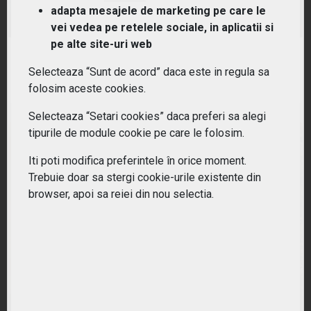
(EMQQ) HANetf EMQQ Emerging Markets Internet &
adapta mesajele de marketing pe care le
Ecommerce UCITS ETF
vei vedea pe retelele sociale, in aplicatii si
pe alte site-uri web
RANDAMENT PE UN AN
Selecteaza “Sunt de acord” daca este in regula sa
-11.11%
folosim aceste cookies.
Selecteaza “Setari cookies” daca preferi sa alegi
tipurile de module cookie pe care le folosim.
Iti poti modifica preferintele în orice moment.
Trebuie doar sa stergi cookie-urile existente din
browser, apoi sa reiei din nou selectia.
(ETLH) L&G Ecommerce Logistics UCITS ETF