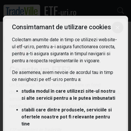
×
Consimtamant de utilizare cookies
ETF: Energie verde
Filtreaza
Colectam anumite date in timp ce utilizezi website-
3
ul etf-uri.ro, pentru a-i asigura functionarea corecta,
pentru a-ti asigura siguranta in timpul navigarii si
pentru a respecta reglementarile in vigoare.
Ce este un ETF?
De asemenea, avem nevoie de acordul tau in timp
ce navighezi pe etf-uri.ro pentru a:
Un Exchange Traded Fund (ETF) este un fond
studia modul în care utilizezi site-ul nostru
diversificat de active care se tranzacționează la bursă,
si alte servicii pentru a le putea imbunatati
similar cu acțiunile, oferind o modalitate simplă și
rentabilă de diversificare a portofoliului.
stabili care dintre produsele, serviciile si
ofertele noastre pot fi relevante pentru
tine
ETF-uri.ro oferit de
TradeVille