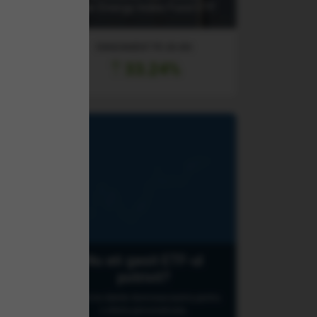
rgy
Clean Energy Index Fund ETF
RANDAMENT PE UN AN
33.24%
Nu ati gasit ETF-ul
potrivit?
Q
Lasati-ne datele dumneavoastra pentru
o oferta personalizata.