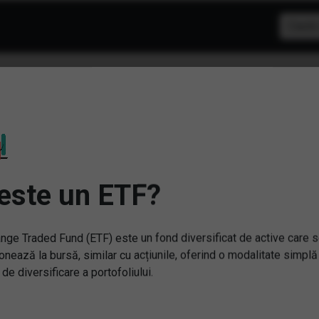
F: Energie verde
este un ETF?
nge Traded Fund (ETF) este un fond diversificat de active care 
onează la bursă, similar cu acțiunile, oferind o modalitate simplă
 de diversificare a portofoliului.
QH) iShares Global Clean