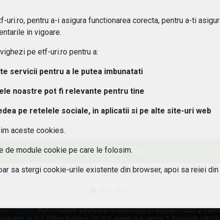
ipuri de ETF-uri exista?
-uri.ro, pentru a-i asigura functionarea corecta, pentru a-ti asigu
ntarile in vigoare.
osturi implica investitiile in ETF-uri??
ghezi pe etf-uri.ro pentru a:
 pot urmari performanta unui ETF?
lte servicii pentru a le putea imbunatati
tele noastre pot fi relevante pentru tine
aleg un ETF potrivit pentru portofoliul meu?
a pe retelele sociale, in aplicatii si pe alte site-uri web
 este diferenta intre ETF-uri active si pasive?
sim aceste cookies.
 ETF-urile expuse riscului valutar?
Investiți în ETF-uri
ile de module cookie pe care le folosim.
oar sa stergi cookie-urile existente din browser, apoi sa reiei din
fice
(citește)
. Performanțele anterioare nu reprezintă un indicator fiabil al perf
oubertin, nr. 3-5, Office Building, lot. 3/1, etajele 3-4, sector 2, București +40 2