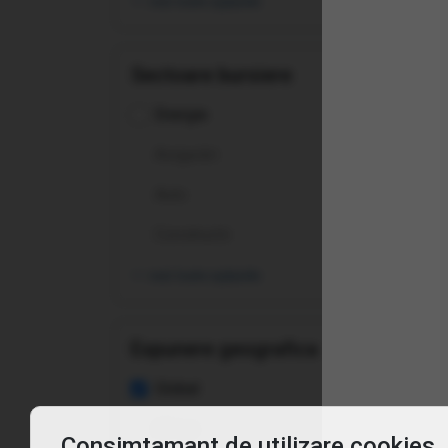
vezi toate opțiunile
Sectoare bursiere
Energie
Asigurări
Înt
Auto
Constructii
Ce 
vezi toate opțiunile
De c
Expunere geografica
Pent
Global
Cum
Africa
Consimtamant de utilizare cookies