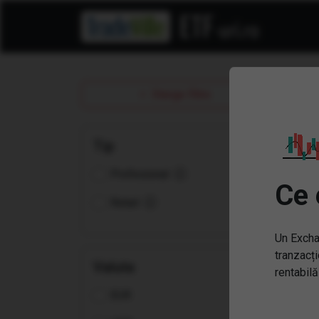
ET
Sterge filtre
Tip
Profesional
Ce 
Retail
Un Excha
tranzacți
Valuta
rentabilă
EUR
(IQ