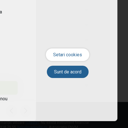
ra
 nou
ormanței viitoare
(citește)
. Nu există instrument financiar
1 318 75 55,
help@tradeville.ro
. Autorizația CNVM