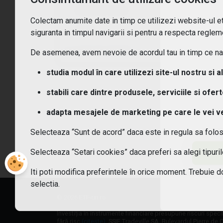
America latina
Ce t
Colectam anumite date in timp ce utilizezi website-ul etf
Asia
siguranta in timpul navigarii si pentru a respecta regleme
Ce c
vezi toate opțiunile
De asemenea, avem nevoie de acordul tau in timp ce navi
Cum
studia modul în care utilizezi site-ul nostru si a
stabili care dintre produsele, serviciile si ofer
Cum 
adapta mesajele de marketing pe care le vei vede
Care
Selecteaza “Sunt de acord” daca este in regula sa folo
Sunt
Selecteaza “Setari cookies” daca preferi sa alegi tipur
Iti poti modifica preferintele în orice moment. Trebuie d
selectia.
© 2026 ETF-uri.ro
Investiția în instrumente financiare presupune riscuri speci
fără risc
(citește)
. SSIF Tradeville SA, Bulevardul Pierre de C