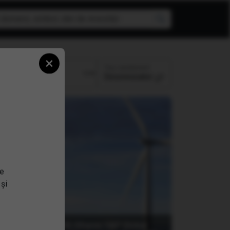
×
Top randament
Perioada:
Descrescator
se
 și
(ICLN) iShares S&P Global