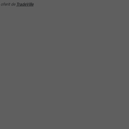
rgy UCITS ETF USD
(NRJ) Lyxor ETF New Ene
 oferit de
TradeVille
RANDAMENT PE UN AN
RANDAMENT PE UN AN
35.91%
50.26%
(QCLN) First Trust NASDA
W) PowerShares Wilderhill
Clean Edge Green Energy
an Energy
Index Fund