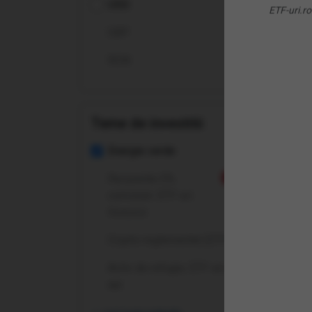
USD
Ene
ETF-uri.ro
GBP
RON
Teme de investitii
Energie verde
Recurente 0%
Nou
comision: ETF-uri
Invesco
Crypto reglementat (ETP-uri)
Activ de refugiu: ETF-uri pe
aur
(PB
Cle