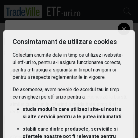
×
ETF: Teme diverse
Consimtamant de utilizare cookies
Filtreaza
3
Colectam anumite date in timp ce utilizezi website-
ul etf-uri.ro, pentru a-i asigura functionarea corecta,
pentru a-ti asigura siguranta in timpul navigarii si
Ce este un ETF?
pentru a respecta reglementarile in vigoare.
De asemenea, avem nevoie de acordul tau in timp
Un Exchange Traded Fund (ETF) este un fond
ce navighezi pe etf-uri.ro pentru a:
diversificat de active care se tranzacționează la bursă,
similar cu acțiunile, oferind o modalitate simplă și
studia modul în care utilizezi site-ul nostru
rentabilă de diversificare a portofoliului.
si alte servicii pentru a le putea imbunatati
stabili care dintre produsele, serviciile si
ofertele noastre pot fi relevante pentru
ETF-uri.ro oferit de
TradeVille