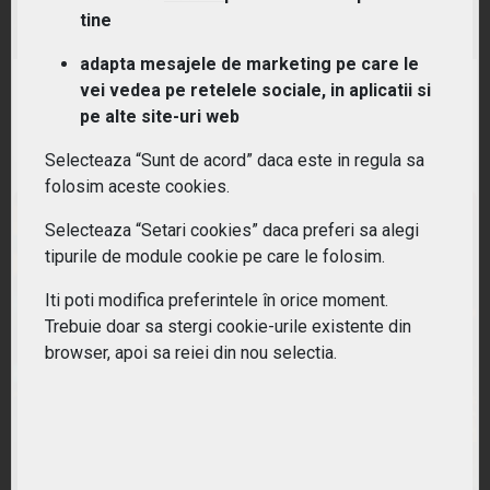
(EXV6) iShares STOXX Europe 600 Basic Resources
tine
UCITS ETF
adapta mesajele de marketing pe care le
vei vedea pe retelele sociale, in aplicatii si
RANDAMENT PE UN AN
pe alte site-uri web
71.83%
Selecteaza “Sunt de acord” daca este in regula sa
folosim aceste cookies.
Selecteaza “Setari cookies” daca preferi sa alegi
tipurile de module cookie pe care le folosim.
Iti poti modifica preferintele în orice moment.
Trebuie doar sa stergi cookie-urile existente din
browser, apoi sa reiei din nou selectia.
(IS3S) iShares Edge MSCI World Value Factor UCITS
ETF