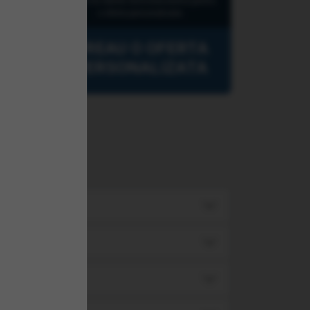
Lasati-ne datele dumneavoastra pentru
o oferta personalizata.
VREAU O OFERTA
PERSONALIZATA