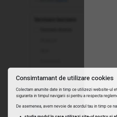
vezi toate opțiunile
Cum
Ce t
Sectoare bursiere
Ce c
Sectoare diverse
Asigurări
Cum
Auto
Cum 
Constructii
Care
vezi toate opțiunile
Consimtamant de utilizare cookies
Sunt
Colectam anumite date in timp ce utilizezi website-ul etf
Expunere geografica
siguranta in timpul navigarii si pentru a respecta regleme
Africa
De asemenea, avem nevoie de acordul tau in timp ce navi
Asia Pacific – piețe
studia modul în care utilizezi site-ul nostru si a