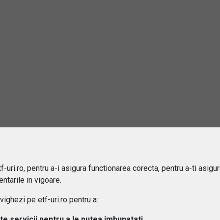
 difera ETF-urile de fondurile mutuale?
ipuri de ETF-uri exista?
osturi implica investitiile in ETF-uri??
 pot urmari performanta unui ETF?
aleg un ETF potrivit pentru portofoliul meu?
 este diferenta intre ETF-uri active si pasive?
 ETF-urile expuse riscului valutar?
-uri.ro, pentru a-i asigura functionarea corecta, pentru a-ti asigu
ntarile in vigoare.
ghezi pe etf-uri.ro pentru a:
lte servicii pentru a le putea imbunatati