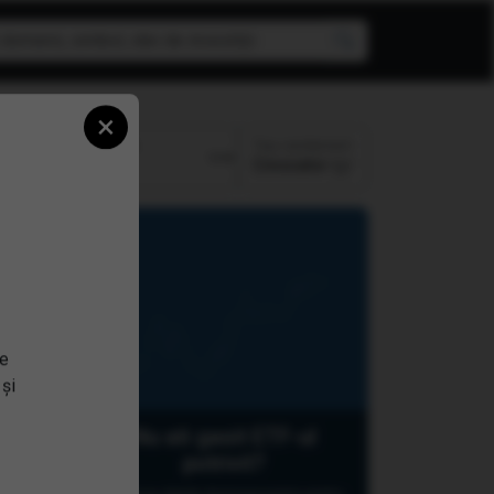
×
Top randament
Perioada:
Crescator
se
 și
Nu ati gasit ETF-ul
potrivit?