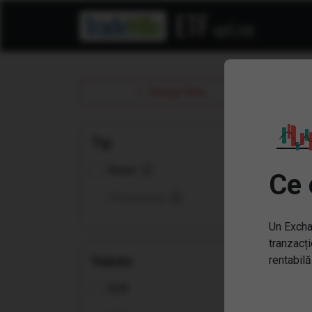
ET
Sterge filtre
Tip
Retail
Ce 
Profesional
Un Excha
tranzacți
Valuta
rentabilă
EUR
(XM