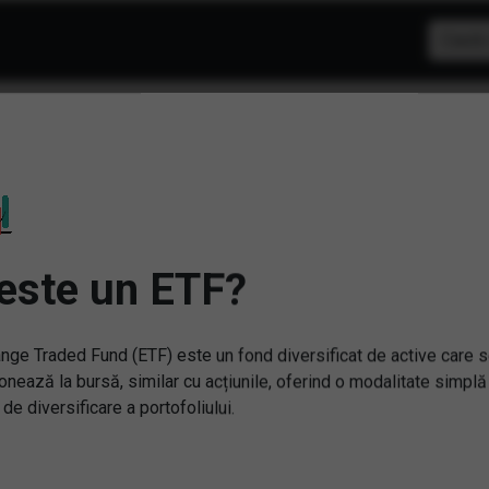
F: Teme diverse
este un ETF?
nge Traded Fund (ETF) este un fond diversificat de active care 
onează la bursă, similar cu acțiunile, oferind o modalitate simplă
 de diversificare a portofoliului.
KA) Xtrackers MSCI EM
(FLXI) Franklin FTSE India