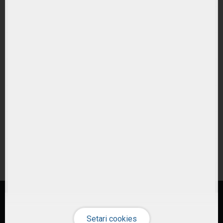
Ce tipuri de ETF-uri exista?
Ce costuri implica investitiile in ETF-uri??
Cum pot urmari performanta unui ETF?
Cum aleg un ETF potrivit pentru portofoliul meu?
Care este diferenta intre ETF-uri active si pasive?
Sunt ETF-urile expuse riscului valutar?
© 2026 ETF-uri.ro
Investiția în instrumente financiare presupune riscuri specifice
(citește)
.