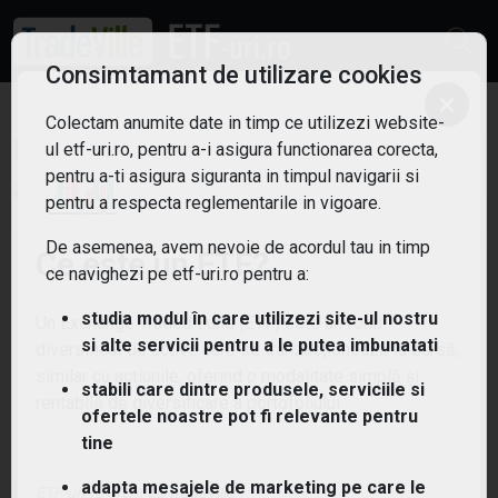
Consimtamant de utilizare cookies
×
Colectam anumite date in timp ce utilizezi website-
ETF: Tehnologie
Filtreaza
ul etf-uri.ro, pentru a-i asigura functionarea corecta,
pentru a-ti asigura siguranta in timpul navigarii si
4
pentru a respecta reglementarile in vigoare.
De asemenea, avem nevoie de acordul tau in timp
Ce este un ETF?
ce navighezi pe etf-uri.ro pentru a:
studia modul în care utilizezi site-ul nostru
Un Exchange Traded Fund (ETF) este un fond
si alte servicii pentru a le putea imbunatati
diversificat de active care se tranzacționează la bursă,
similar cu acțiunile, oferind o modalitate simplă și
stabili care dintre produsele, serviciile si
rentabilă de diversificare a portofoliului.
ofertele noastre pot fi relevante pentru
tine
adapta mesajele de marketing pe care le
ETF-uri.ro oferit de
TradeVille