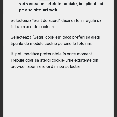
(XDWH) Xtrackers MSCI World Health Care UCITS
vei vedea pe retelele sociale, in aplicatii si
ETF 1C
pe alte site-uri web
Selecteaza “Sunt de acord” daca este in regula sa
RANDAMENT PE UN AN
folosim aceste cookies.
22.89%
Selecteaza “Setari cookies” daca preferi sa alegi
tipurile de module cookie pe care le folosim.
Iti poti modifica preferintele în orice moment.
Trebuie doar sa stergi cookie-urile existente din
browser, apoi sa reiei din nou selectia.
Nu ati gasit ETF-ul potrivit?