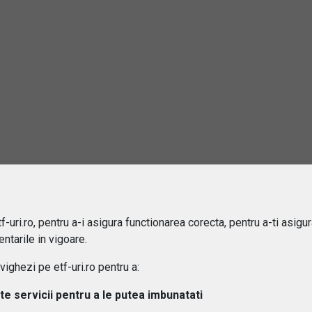
 ETF-urile expuse riscului valutar?
-uri.ro, pentru a-i asigura functionarea corecta, pentru a-ti asigu
ntarile in vigoare.
ghezi pe etf-uri.ro pentru a:
lte servicii pentru a le putea imbunatati