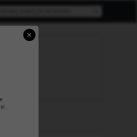
×
n ETF!
se
 și