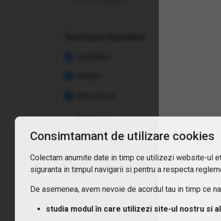
vezi toate opțiunile
Sunt
Sectoare bursiere
Imobiliare
Utilitati
Mine de aur
Asigurări
Consimtamant de utilizare cookies
vezi toate opțiunile
Colectam anumite date in timp ce utilizezi website-ul etf
siguranta in timpul navigarii si pentru a respecta regleme
Expunere geografica
De asemenea, avem nevoie de acordul tau in timp ce navi
Africa
studia modul în care utilizezi site-ul nostru si a
America latina