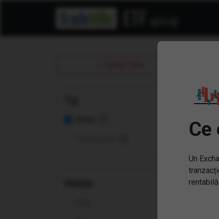
Sterge filtre
Tip
Retail
Ce 
Profesional
Un Excha
tranzacți
Valuta
rentabilă
Înt
EUR