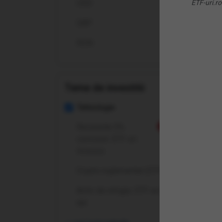
USD
ETF-uri.ro
Ce 
GBP
De c
RON
Pent
Teme de investitii
Cum
Tehnologie
Ce t
Recurente 0%
Nou
comision: ETF-uri
Ce c
Invesco
Cum
Crypto reglementat (ETP-uri)
Activ de refugiu: ETF-uri pe
Cum 
aur
Care