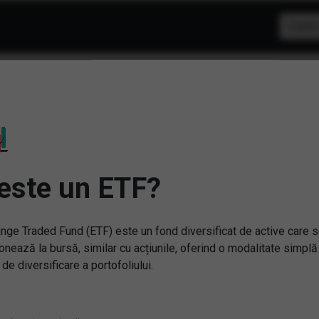
Nu am gasit niciu
Sterge filtrele
este un ETF?
nge Traded Fund (ETF) este un fond diversificat de active care 
onează la bursă, similar cu acțiunile, oferind o modalitate simplă
 de diversificare a portofoliului.
rebări și răspunsuri