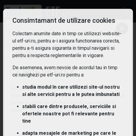
Consimtamant de utilizare cookies
×
Colectam anumite date in timp ce utilizezi website-
ETF: Sănătate
Filtreaza
ul etf-uri.ro, pentru a-i asigura functionarea corecta,
1
pentru a-ti asigura siguranta in timpul navigarii si
pentru a respecta reglementarile in vigoare.
De asemenea, avem nevoie de acordul tau in timp
Ce este un ETF?
ce navighezi pe etf-uri.ro pentru a:
studia modul în care utilizezi site-ul nostru
Un Exchange Traded Fund (ETF) este un fond
si alte servicii pentru a le putea imbunatati
diversificat de active care se tranzacționează la bursă,
similar cu acțiunile, oferind o modalitate simplă și
stabili care dintre produsele, serviciile si
rentabilă de diversificare a portofoliului.
ofertele noastre pot fi relevante pentru
tine
(XDWH) Xtrackers MSCI World Health Care UCITS
adapta mesajele de marketing pe care le
ETF 1C
ETF-uri.ro oferit de
TradeVille