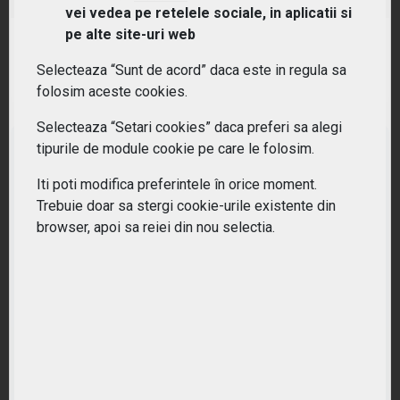
vei vedea pe retelele sociale, in aplicatii si
pe alte site-uri web
RANDAMENT PE UN AN
19.54%
Selecteaza “Sunt de acord” daca este in regula sa
folosim aceste cookies.
Selecteaza “Setari cookies” daca preferi sa alegi
tipurile de module cookie pe care le folosim.
Iti poti modifica preferintele în orice moment.
Trebuie doar sa stergi cookie-urile existente din
browser, apoi sa reiei din nou selectia.
Nu ati gasit ETF-ul potrivit?
Lasati-ne datele dumneavoastra pentru o oferta personalizata.