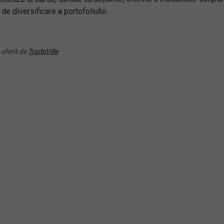
(EQQJ) Invesco NASDAQ 
 de diversificare a portofoliului.
9) iShares Digitalisation
Generation 100 UCITS ET
TS ETF
Acc
 oferit de
TradeVille
RANDAMENT PE UN AN
RANDAMENT PE UN AN
3.35%
7.71%
TR) KraneShares ICBCCS