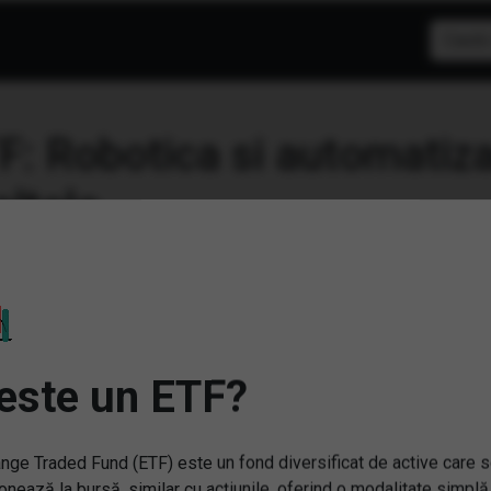
F: Robotica si automatiza
este un ETF?
nge Traded Fund (ETF) este un fond diversificat de active care 
onează la bursă, similar cu acțiunile, oferind o modalitate simplă