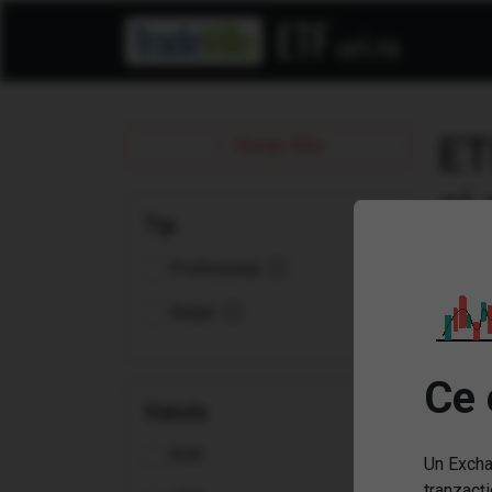
ET
Sterge filtre
Tip
Profesional
Retail
Ce 
Valuta
EUR
Un Excha
tranzacți