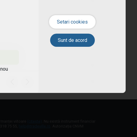
 nou
ormanței viitoare
(citește)
. Nu există instrument financiar
1 318 75 55,
help@tradeville.ro
. Autorizația CNVM