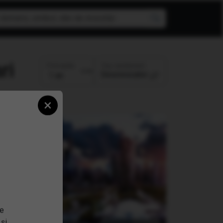
ri
Top randament
Perioada:
Descrescator
×
se
 și