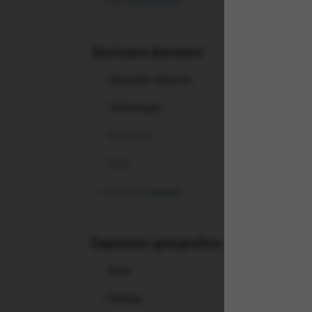
vezi toate opțiunile
SSE
UCI
Sectoare bursiere
Sectoare diverse
Tehnologie
Asigurări
Auto
vezi toate opțiunile
Expunere geografica
Asia
(ZP
Tec
Europa
UCI