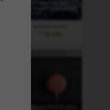
Next
(T3KE) HANetf HAN-GINS
F
Tech Megatrend Equal Weight
UCITS ETF
RANDAMENT PE UN AN
19.24%
(DRUP) Lyxor MSCI Disruptive