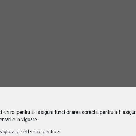
2
rebări și răspunsuri
este un ETF?
e sa investiti in ETF-uri?
ru cine sunt potrivite ETF-urile?
-uri.ro, pentru a-i asigura functionarea corecta, pentru a-ti asigu
ntarile in vigoare.
 difera ETF-urile de fondurile mutuale?
ghezi pe etf-uri.ro pentru a: