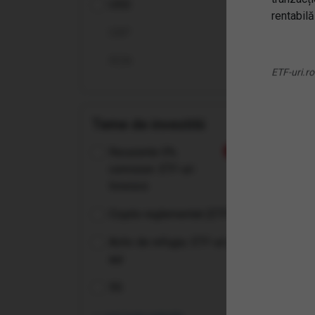
USD
rentabilă
(2B7
GBP
UCI
RON
ETF-uri.ro
Teme de investitii
Recurente 0%
Nou
comision: ETF-uri
Invesco
Crypto reglementat (ETP-uri)
Activ de refugiu: ETF-uri pe
aur
5G
(KS