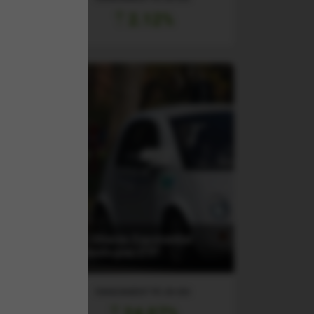
2.12%
 &
(XT) iShares Exponential
Technologies ETF
RANDAMENT PE UN AN
24.07%