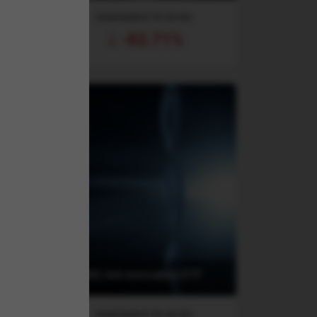
RANDAMENT PE UN AN
-82.71%
achs
(ARKK) Ark Innovation ETF
RANDAMENT PE UN AN