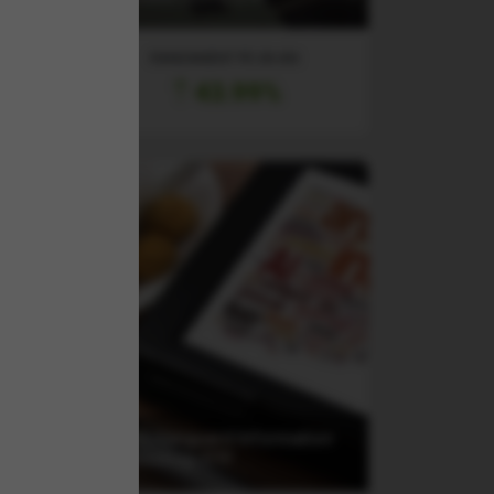
RANDAMENT PE UN AN
43.99%
al
TF
(VGT) Vanguard Information
Technology ETF