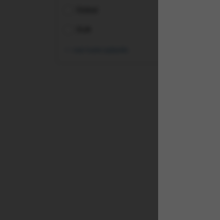
Global
SUA
vezi toate opțiunile
(VV
Sem