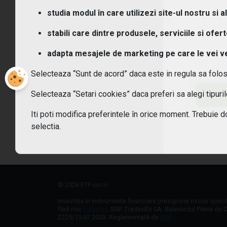
Ce t
studia modul în care utilizezi site-ul nostru si a
Ce c
stabili care dintre produsele, serviciile si ofer
adapta mesajele de marketing pe care le vei vede
Cum
Selecteaza “Sunt de acord” daca este in regula sa folo
Cum 
Selecteaza “Setari cookies” daca preferi sa alegi tipur
Care
Iti poti modifica preferintele în orice moment. Trebuie d
selectia.
Sunt
© 2026 ETF-uri.ro
Investiția în instrumente financiare presupune riscuri speci
fără risc
(citește)
. SSIF Tradeville SA, Bulevardul Pierre de C
2225/15.07.2003. Reglementată de
ASF
.