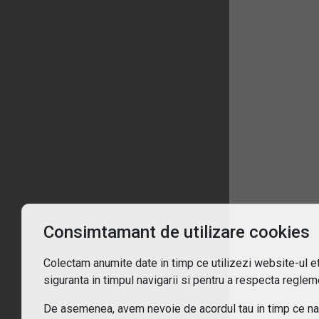
1
Înt
Ce 
De c
Consimtamant de utilizare cookies
Pent
Colectam anumite date in timp ce utilizezi website-ul etf
siguranta in timpul navigarii si pentru a respecta regleme
Cum
De asemenea, avem nevoie de acordul tau in timp ce navi