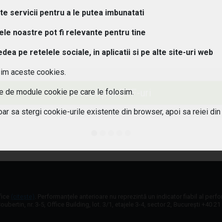
ipuri de ETF-uri exista?
lte servicii pentru a le putea imbunatati
osturi implica investitiile in ETF-uri??
tele noastre pot fi relevante pentru tine
a pe retelele sociale, in aplicatii si pe alte site-uri web
 pot urmari performanta unui ETF?
sim aceste cookies.
aleg un ETF potrivit pentru portofoliul meu?
Investiți în ETF-uri
ile de module cookie pe care le folosim.
 este diferenta intre ETF-uri active si pasive?
oar sa stergi cookie-urile existente din browser, apoi sa reiei din
 ETF-urile expuse riscului valutar?
fice
(citește)
. Performanțele anterioare nu reprezintă un indicator fiabil al perf
oubertin, nr. 3-5, Office Building, lot. 3/1, etajele 3-4, sector 2, București +40 2