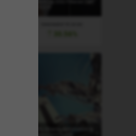
rope
Technology ESG Filtered (DR)
F
UCITS ETF
RANDAMENT PE UN AN
30.56%
TR
(2B76) iShares Automation &
Robotics UCITS ETF