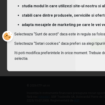
Care
studia modul în care utilizezi site-ul nostru si a
ETF-
stabili care dintre produsele, serviciile si ofer
adapta mesajele de marketing pe care le vei vede
Ce c
Selecteaza “Sunt de acord” daca este in regula sa folo
Cum
Selecteaza “Setari cookies” daca preferi sa alegi tipur
Pot 
Iti poti modifica preferintele în orice moment. Trebuie d
selectia.
Care
© 2026 ETF-uri.ro
Investiția în instrumente financiare presupune riscuri speci
fără risc
(citește)
. SSIF Tradeville SA, Bulevardul Pierre de C
2225/15.07.2003. Reglementată de
ASF
.