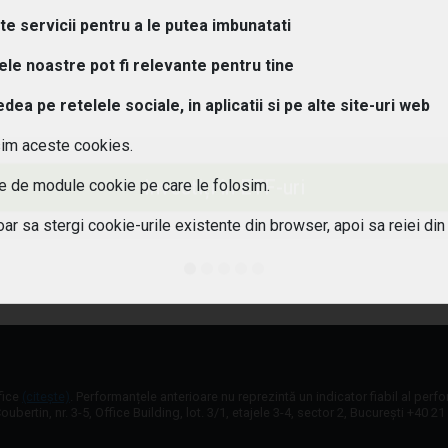
 sunt principalele riscuri asociate investitiei intr-un ETF pe aur?
lte servicii pentru a le putea imbunatati
urile pe aur sunt sustinute de aur fizic sau de instrumente deriv
tele noastre pot fi relevante pentru tine
a pe retelele sociale, in aplicatii si pe alte site-uri web
osturi implica investitia intr-un ETF pe aur?
sim aceste cookies.
 influenteaza cursul valutar randamentul unui ETF pe aur?
Investiți în ETF-uri
ile de module cookie pe care le folosim.
obtine venituri pasive din ETF-uri pe aur (dividende, dobanzi)?
oar sa stergi cookie-urile existente din browser, apoi sa reiei din
 sunt avantajele si limitele unui ETF pe aur in perioade de criz
fice
(citește)
. Performanțele anterioare nu reprezintă un indicator fiabil al perf
oubertin, nr. 3-5, Office Building, lot. 3/1, etajele 3-4, sector 2, București +40 2