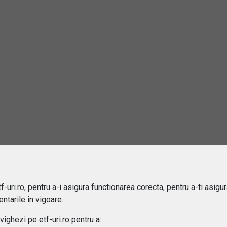
2
rebări și răspunsuri
este un ETF?
este un ETF care urmareste cursul aurului si cum functioneaza?
 este diferenta dintre un ETF pe aur si achizitia directa de aur fi
-uri.ro, pentru a-i asigura functionarea corecta, pentru a-ti asigu
ntarile in vigoare.
 se determina pretul unui ETF pe aur?
ghezi pe etf-uri.ro pentru a: