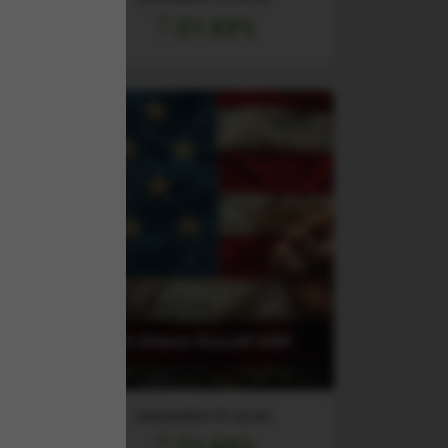
21.03%
(IWV) iShares Russell 3000
TF
ETF
RANDAMENT PE UN AN
21.60%