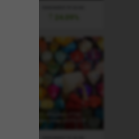
RANDAMENT PE UN AN
24.09%
 500
(XFVT) Xtrackers FTSE
Vietnam Swap UCITS ETF
RANDAMENT PE UN AN