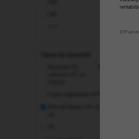
USD
(G2
rentabilă
Jun
GBP
ETF
RON
ETF-uri.ro
Teme de investitii
Recurente 0%
Nou
comision: ETF-uri
Invesco
Crypto reglementat (ETP-uri)
Activ de refugiu: ETF-uri pe
aur
5G