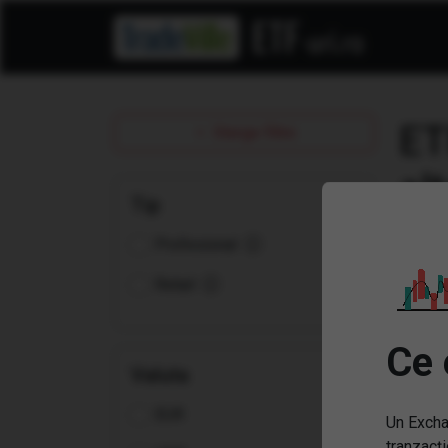
ET
Sterge filtre
Tip
Profesional
Retail
Ce 
Valuta
EUR
Un Excha
tranzacți