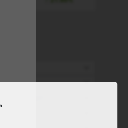
zic (lingouri, monede)?
ra