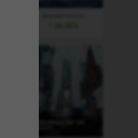
RANDAMENT PE UN AN
26.95%
L
(AUM5) Amundi S&P 500
UCITS ETF