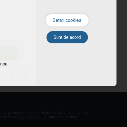
ate?
 nou
a economica?
ormanței viitoare
(citește)
. Nu există instrument financiar
1 318 75 55,
help@tradeville.ro
. Autorizația CNVM