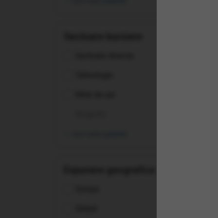
vezi toate opțiunile
(XE
UCI
Sectoare bursiere
Sectoare diverse
Tehnologie
Mine de aur
Asigurări
vezi toate opțiunile
Expunere geografica
Europa
(EU
Jap
Global
(Ac