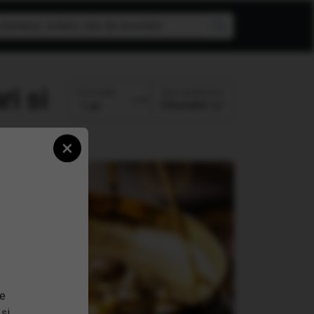
ri
Top randament
Perioada:
Crescator
×
se
 și