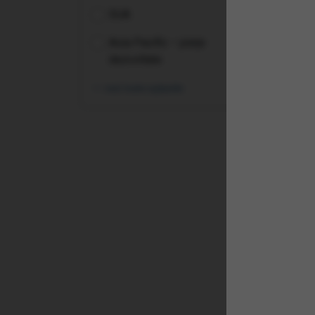
SUA
Asia Pacific – piețe
dezvoltate
vezi toate opțiunile
(XB
Sin