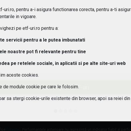
-uri.ro, pentru a-i asigura functionarea corecta, pentru a-ti asigu
ipuri de ETF-uri exista?
ntarile in vigoare.
ghezi pe etf-uri.ro pentru a:
osturi implica investitiile in ETF-uri??
lte servicii pentru a le putea imbunatati
 pot urmari performanta unui ETF?
tele noastre pot fi relevante pentru tine
aleg un ETF potrivit pentru portofoliul meu?
a pe retelele sociale, in aplicatii si pe alte site-uri web
sim aceste cookies.
 este diferenta intre ETF-uri active si pasive?
Investiți în ETF-uri
ile de module cookie pe care le folosim.
 ETF-urile expuse riscului valutar?
oar sa stergi cookie-urile existente din browser, apoi sa reiei din
fice
(citește)
. Performanțele anterioare nu reprezintă un indicator fiabil al perf