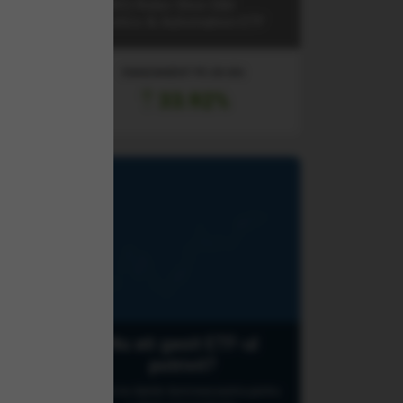
t &
(ROBO) Robo-Stox Glbl
Robotics & Automation ETF
RANDAMENT PE UN AN
33.92%
Nu ati gasit ETF-ul
potrivit?
 &
Lasati-ne datele dumneavoastra pentru