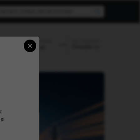
ri
Top randament
Perioada:
×
Crescator
se
 și