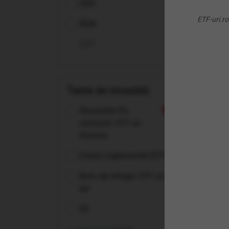
USD
(PT
ETF-uri.ro
RON
Patr
GBP
Teme de investitii
Recurente 0%
Nou
comision: ETF-uri
Invesco
Crypto reglementat (ETP-uri)
Activ de refugiu: ETF-uri pe
aur
5G