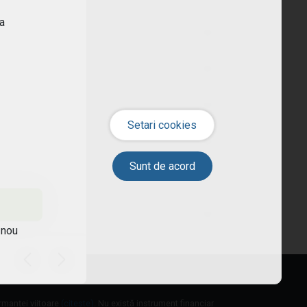
ra
 nou
ormanței viitoare
(citește)
. Nu există instrument financiar