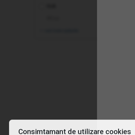
SUA
Africa
vezi toate opțiunile
Înt
Ce 
De c
Pent
Consimtamant de utilizare cookies
Cum