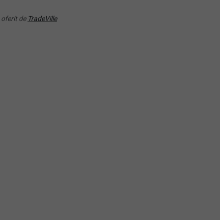
ENGETF) ETF Energie
(2B76) iShares Automatio
 oferit de
TradeVille
ia-Tradeville
Robotics UCITS ETF
RANDAMENT PE UN AN
RANDAMENT PE UN AN
89.54%
42.82%
(EMQQ) HANetf EMQQ