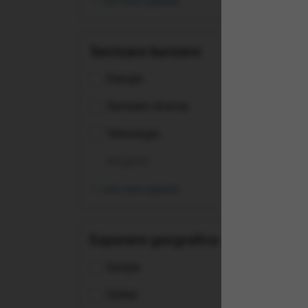
vezi toate opțiunile
(ET
Log
Sectoare bursiere
Energie
Sectoare diverse
Tehnologie
Asigurări
vezi toate opțiunile
Expunere geografica
Europa
Global
(AM