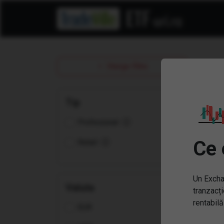
ET
Sterge filtre
Tip
Profesional
Ce 
Retail
Un Excha
Valuta
tranzacți
rentabilă
EUR