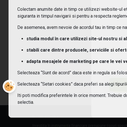
Colectam anumite date in timp ce utilizezi website-ul etf
Ce t
siguranta in timpul navigarii si pentru a respecta regleme
De asemenea, avem nevoie de acordul tau in timp ce navi
Ce c
studia modul în care utilizezi site-ul nostru si a
Cum
stabili care dintre produsele, serviciile si ofer
Cum 
adapta mesajele de marketing pe care le vei vede
Selecteaza “Sunt de acord” daca este in regula sa folo
Care
Selecteaza “Setari cookies” daca preferi sa alegi tipur
Sunt
Iti poti modifica preferintele în orice moment. Trebuie d
selectia.
© 2026 ETF-uri.ro
Investiția în instrumente financiare presupune riscuri speci