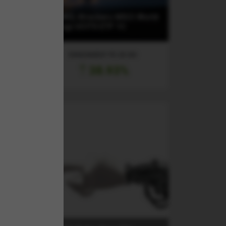
n &
(XDW0) Xtrackers MSCI World
Energy UCITS ETF 1C
RANDAMENT PE UN AN
38.93%