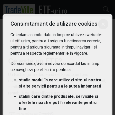
×
Consimtamant de utilizare cookies
ETF: Robotica si
Colectam anumite date in timp ce utilizezi website-
Filtreaza
ul etf-uri.ro, pentru a-i asigura functionarea corecta,
automatizari
4
pentru a-ti asigura siguranta in timpul navigarii si
pentru a respecta reglementarile in vigoare.
Ce este un ETF?
De asemenea, avem nevoie de acordul tau in timp
ce navighezi pe etf-uri.ro pentru a:
Un Exchange Traded Fund (ETF) este un fond
studia modul în care utilizezi site-ul nostru
diversificat de active care se tranzacționează la bursă,
si alte servicii pentru a le putea imbunatati
similar cu acțiunile, oferind o modalitate simplă și
rentabilă de diversificare a portofoliului.
stabili care dintre produsele, serviciile si
ofertele noastre pot fi relevante pentru
tine
ETF-uri.ro oferit de
TradeVille