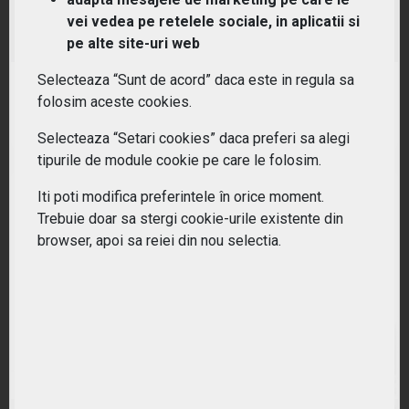
(LTCM) Lyxor STOXX Europe 600
vei vedea pe retelele sociale, in aplicatii si
Telecommunications UCITS ETF - Acc
pe alte site-uri web
Selecteaza “Sunt de acord” daca este in regula sa
RANDAMENT PE UN AN
folosim aceste cookies.
16.56%
Selecteaza “Setari cookies” daca preferi sa alegi
tipurile de module cookie pe care le folosim.
Iti poti modifica preferintele în orice moment.
Trebuie doar sa stergi cookie-urile existente din
browser, apoi sa reiei din nou selectia.