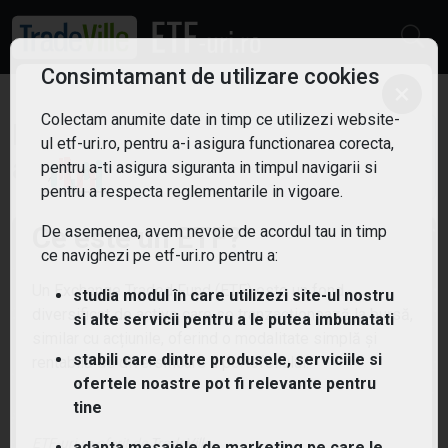
Consimtamant de utilizare cookies
×
Colectam anumite date in timp ce utilizezi website-
ETF: Robotica si
ul etf-uri.ro, pentru a-i asigura functionarea corecta,
Filtreaza
automatizari
pentru a-ti asigura siguranta in timpul navigarii si
3
pentru a respecta reglementarile in vigoare.
Ce este un ETF?
De asemenea, avem nevoie de acordul tau in timp
ce navighezi pe etf-uri.ro pentru a:
Un Exchange Traded Fund (ETF) este un fond
studia modul în care utilizezi site-ul nostru
diversificat de active care se tranzacționează la bursă,
si alte servicii pentru a le putea imbunatati
similar cu acțiunile, oferind o modalitate simplă și
stabili care dintre produsele, serviciile si
rentabilă de diversificare a portofoliului.
ofertele noastre pot fi relevante pentru
tine
ETF-uri.ro oferit de
TradeVille
adapta mesajele de marketing pe care le