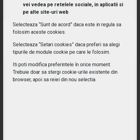
vei vedea pe retelele sociale, in aplicatii si
(IEVD) iShares Electric Vehicles and Driving
Technology UCITS ETF
pe alte site-uri web
Selecteaza “Sunt de acord” daca este in regula sa
RANDAMENT PE UN AN
folosim aceste cookies.
55.60%
Selecteaza “Setari cookies” daca preferi sa alegi
tipurile de module cookie pe care le folosim.
Iti poti modifica preferintele în orice moment.
Trebuie doar sa stergi cookie-urile existente din
browser, apoi sa reiei din nou selectia.
Nu ati gasit ETF-ul potrivit?