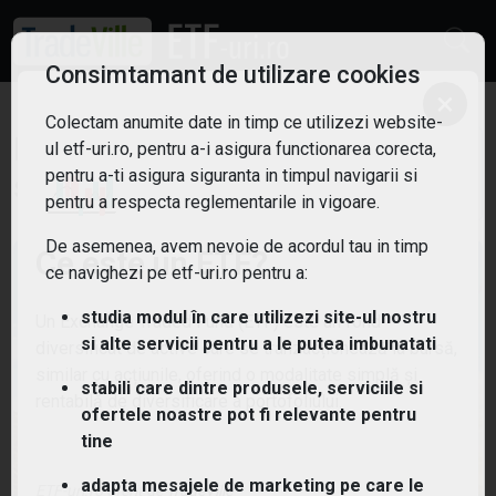
Consimtamant de utilizare cookies
×
Colectam anumite date in timp ce utilizezi website-
ETF: Mobilitate electrica
ul etf-uri.ro, pentru a-i asigura functionarea corecta,
Filtreaza
pentru a-ti asigura siguranta in timpul navigarii si
pentru a respecta reglementarile in vigoare.
4
De asemenea, avem nevoie de acordul tau in timp
Ce este un ETF?
ce navighezi pe etf-uri.ro pentru a:
studia modul în care utilizezi site-ul nostru
Un Exchange Traded Fund (ETF) este un fond
si alte servicii pentru a le putea imbunatati
diversificat de active care se tranzacționează la bursă,
similar cu acțiunile, oferind o modalitate simplă și
stabili care dintre produsele, serviciile si
rentabilă de diversificare a portofoliului.
ofertele noastre pot fi relevante pentru
tine
adapta mesajele de marketing pe care le
ETF-uri.ro oferit de
TradeVille