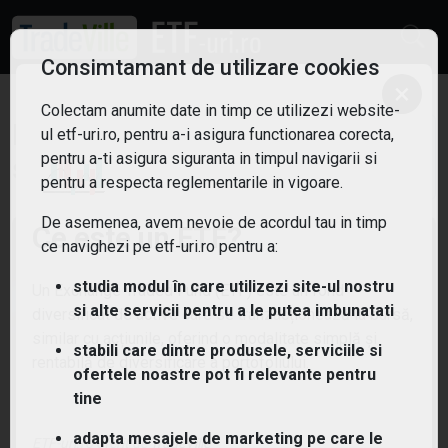
Consimtamant de utilizare cookies
×
Colectam anumite date in timp ce utilizezi website-
ETF: Metale prețioase
ul etf-uri.ro, pentru a-i asigura functionarea corecta,
Filtreaza
pentru a-ti asigura siguranta in timpul navigarii si
pentru a respecta reglementarile in vigoare.
3
De asemenea, avem nevoie de acordul tau in timp
Ce este un ETF?
ce navighezi pe etf-uri.ro pentru a:
studia modul în care utilizezi site-ul nostru
Un Exchange Traded Fund (ETF) este un fond
si alte servicii pentru a le putea imbunatati
diversificat de active care se tranzacționează la bursă,
similar cu acțiunile, oferind o modalitate simplă și
stabili care dintre produsele, serviciile si
rentabilă de diversificare a portofoliului.
ofertele noastre pot fi relevante pentru
tine
adapta mesajele de marketing pe care le
ETF-uri.ro oferit de
TradeVille