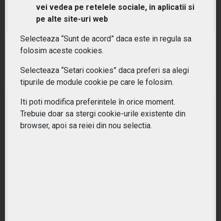
vei vedea pe retelele sociale, in aplicatii si
(L0CK ) iShares Digital Security UCITS ETF
pe alte site-uri web
Selecteaza “Sunt de acord” daca este in regula sa
RANDAMENT PE UN AN
folosim aceste cookies.
32.77%
Selecteaza “Setari cookies” daca preferi sa alegi
tipurile de module cookie pe care le folosim.
Iti poti modifica preferintele în orice moment.
Trebuie doar sa stergi cookie-urile existente din
browser, apoi sa reiei din nou selectia.
Nu ati gasit ETF-ul potrivit?