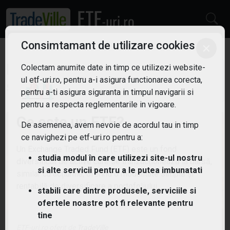
×
Consimtamant de utilizare cookies
ETF: Metale prețioase
Colectam anumite date in timp ce utilizezi website-
ul etf-uri.ro, pentru a-i asigura functionarea corecta,
Filtreaza
pentru a-ti asigura siguranta in timpul navigarii si
3
pentru a respecta reglementarile in vigoare.
Ce este un ETF?
De asemenea, avem nevoie de acordul tau in timp
ce navighezi pe etf-uri.ro pentru a:
Un Exchange Traded Fund (ETF) este un fond
studia modul în care utilizezi site-ul nostru
diversificat de active care se tranzacționează la bursă,
si alte servicii pentru a le putea imbunatati
similar cu acțiunile, oferind o modalitate simplă și
rentabilă de diversificare a portofoliului.
stabili care dintre produsele, serviciile si
ofertele noastre pot fi relevante pentru
tine
ETF-uri.ro oferit de
TradeVille