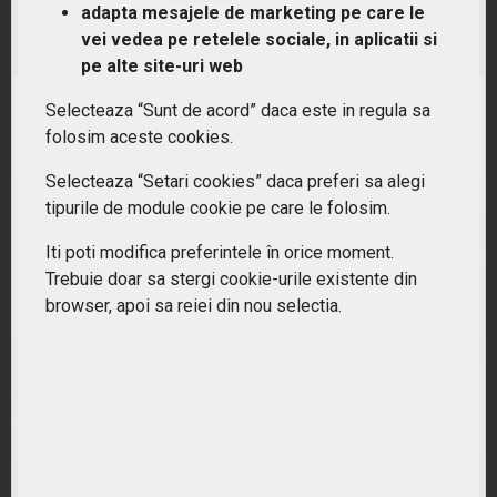
adapta mesajele de marketing pe care le
vei vedea pe retelele sociale, in aplicatii si
(NRJ) Lyxor ETF New Energy
pe alte site-uri web
RANDAMENT PE UN AN
Selecteaza “Sunt de acord” daca este in regula sa
50.26%
folosim aceste cookies.
Selecteaza “Setari cookies” daca preferi sa alegi
tipurile de module cookie pe care le folosim.
Iti poti modifica preferintele în orice moment.
Trebuie doar sa stergi cookie-urile existente din
browser, apoi sa reiei din nou selectia.