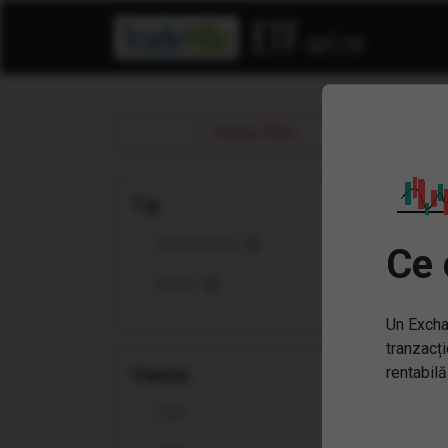
Sterge filtre
Tip
Profesional
Ce 
Retail
Un Excha
tranzacți
Valuta
rentabilă
Înt
EUR