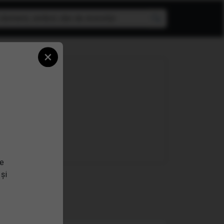
×
n ETF!
se
 și