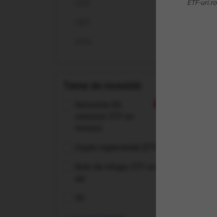
USD
ETF-uri.ro
Ce 
GBP
De c
RON
Pent
Teme de investitii
Cum
Recurente 0%
Nou
Ce t
comision: ETF-uri
Invesco
Ce c
Crypto reglementat (ETP-uri)
Cum
Activ de refugiu: ETF-uri pe
aur
Cum 
5G
Care