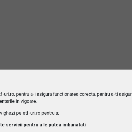
 ETF-urile expuse riscului valutar?
-uri.ro, pentru a-i asigura functionarea corecta, pentru a-ti asigu
ntarile in vigoare.
ghezi pe etf-uri.ro pentru a:
lte servicii pentru a le putea imbunatati