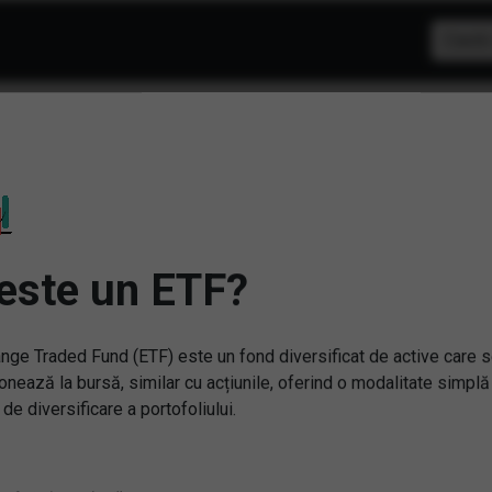
Nu am gasit niciu
Sterge filtrele
este un ETF?
nge Traded Fund (ETF) este un fond diversificat de active care 
onează la bursă, similar cu acțiunile, oferind o modalitate simplă
 de diversificare a portofoliului.
rebări și răspunsuri