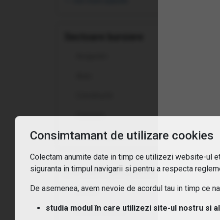
vezi toate opțiunile
Sunt
Sectoare bursiere
Asigurări
Auto
Constructii
Consum
Consimtamant de utilizare cookies
vezi toate opțiunile
Colectam anumite date in timp ce utilizezi website-ul etf
siguranta in timpul navigarii si pentru a respecta regleme
Expunere geografica
De asemenea, avem nevoie de acordul tau in timp ce navi
Africa
studia modul în care utilizezi site-ul nostru si a
America latina