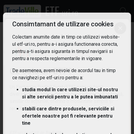
Consimtamant de utilizare cookies
×
Colectam anumite date in timp ce utilizezi website-
ETF: Inteligenta
ul etf-uri.ro, pentru a-i asigura functionarea corecta,
Filtreaza
artificiala
pentru a-ti asigura siguranta in timpul navigarii si
6
pentru a respecta reglementarile in vigoare.
Ce este un ETF?
De asemenea, avem nevoie de acordul tau in timp
ce navighezi pe etf-uri.ro pentru a:
Un Exchange Traded Fund (ETF) este un fond
studia modul în care utilizezi site-ul nostru
diversificat de active care se tranzacționează la bursă,
si alte servicii pentru a le putea imbunatati
similar cu acțiunile, oferind o modalitate simplă și
rentabilă de diversificare a portofoliului.
stabili care dintre produsele, serviciile si
ofertele noastre pot fi relevante pentru
tine
ETF-uri.ro oferit de
TradeVille