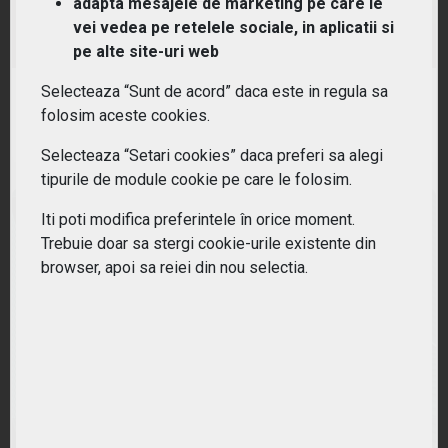
adapta mesajele de marketing pe care le
(DBEM) db X-trackers MSCI Emerging Markets
vei vedea pe retelele sociale, in aplicatii si
Currency-Hedged Equity Fund ETF
pe alte site-uri web
Selecteaza “Sunt de acord” daca este in regula sa
RANDAMENT PE UN AN
folosim aceste cookies.
35.74%
Selecteaza “Setari cookies” daca preferi sa alegi
tipurile de module cookie pe care le folosim.
Iti poti modifica preferintele în orice moment.
Trebuie doar sa stergi cookie-urile existente din
browser, apoi sa reiei din nou selectia.
(EMIF) iShares S&P Emerging Markets