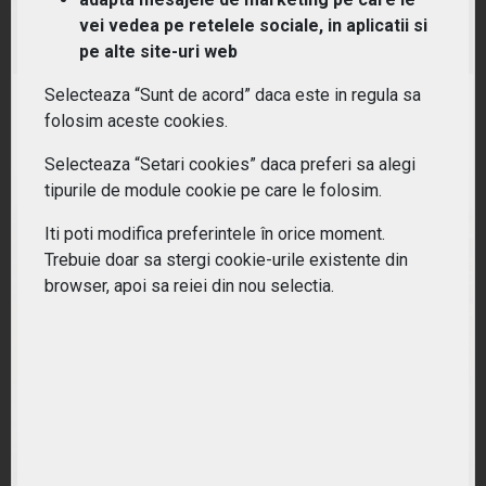
(XAIX) Xtrackers Artificial Intelligence and Big Data
vei vedea pe retelele sociale, in aplicatii si
UCITS ETF 1C
pe alte site-uri web
Selecteaza “Sunt de acord” daca este in regula sa
RANDAMENT PE UN AN
folosim aceste cookies.
45.75%
Selecteaza “Setari cookies” daca preferi sa alegi
tipurile de module cookie pe care le folosim.
Iti poti modifica preferintele în orice moment.
Trebuie doar sa stergi cookie-urile existente din
browser, apoi sa reiei din nou selectia.
(GENY) Lyxor MSCI Millennials ESG Filtered (DR)