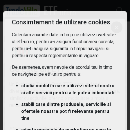
Consimtamant de utilizare cookies
×
Colectam anumite date in timp ce utilizezi website-
ETF: Inteligenta
ul etf-uri.ro, pentru a-i asigura functionarea corecta,
Filtreaza
artificiala
pentru a-ti asigura siguranta in timpul navigarii si
4
pentru a respecta reglementarile in vigoare.
Ce este un ETF?
De asemenea, avem nevoie de acordul tau in timp
ce navighezi pe etf-uri.ro pentru a:
Un Exchange Traded Fund (ETF) este un fond
studia modul în care utilizezi site-ul nostru
diversificat de active care se tranzacționează la bursă,
si alte servicii pentru a le putea imbunatati
similar cu acțiunile, oferind o modalitate simplă și
stabili care dintre produsele, serviciile si
rentabilă de diversificare a portofoliului.
ofertele noastre pot fi relevante pentru
tine
ETF-uri.ro oferit de
TradeVille
adapta mesajele de marketing pe care le