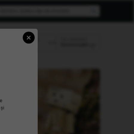
×
Top randament
Perioada:
Descrescator
se
 și