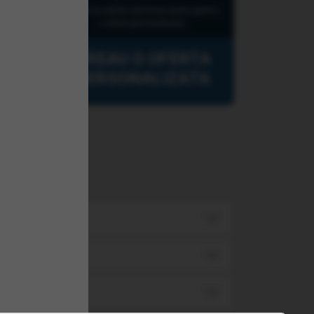
Lasati-ne datele dumneavoastra pentru
o oferta personalizata.
VREAU O OFERTA
PERSONALIZATA