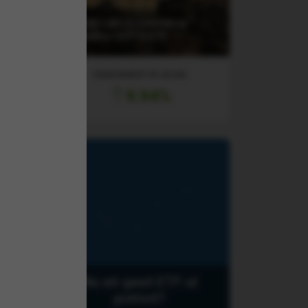
t &
(ETLH) L&G Ecommerce
Logistics UCITS ETF
RANDAMENT PE UN AN
9.94%
Nu ati gasit ETF-ul
potrivit?