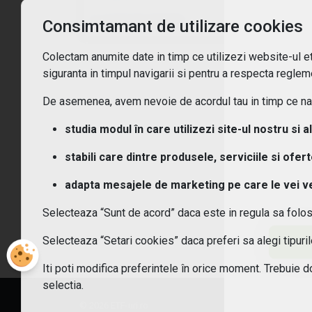
Cum
vezi toate opțiunile
Consimtamant de utilizare cookies
Ce t
Colectam anumite date in timp ce utilizezi website-ul etf
siguranta in timpul navigarii si pentru a respecta regleme
Ce c
De asemenea, avem nevoie de acordul tau in timp ce navi
Cum
studia modul în care utilizezi site-ul nostru si a
stabili care dintre produsele, serviciile si ofer
Cum 
adapta mesajele de marketing pe care le vei vede
Care
Selecteaza “Sunt de acord” daca este in regula sa folo
Sunt
Selecteaza “Setari cookies” daca preferi sa alegi tipur
Iti poti modifica preferintele în orice moment. Trebuie d
selectia.
© 2026 ETF-uri.ro