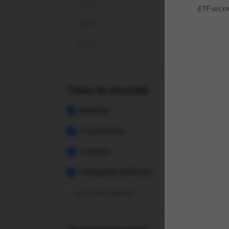
USD
(ES
ETF-uri.ro
Gam
GBP
ETF
RON
Teme de investitii
Buyback
E-commerce
E-sports
Inteligenta artificiala
vezi toate opțiunile
(BB