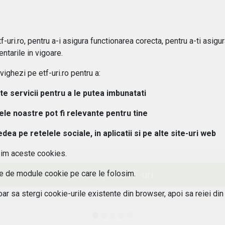
 difera ETF-urile de fondurile mutuale?
ipuri de ETF-uri exista?
-uri.ro, pentru a-i asigura functionarea corecta, pentru a-ti asigu
ntarile in vigoare.
osturi implica investitiile in ETF-uri??
ghezi pe etf-uri.ro pentru a:
 pot urmari performanta unui ETF?
lte servicii pentru a le putea imbunatati
tele noastre pot fi relevante pentru tine
aleg un ETF potrivit pentru portofoliul meu?
a pe retelele sociale, in aplicatii si pe alte site-uri web
 este diferenta intre ETF-uri active si pasive?
sim aceste cookies.
 ETF-urile expuse riscului valutar?
Investiți în ETF-uri
ile de module cookie pe care le folosim.
oar sa stergi cookie-urile existente din browser, apoi sa reiei din