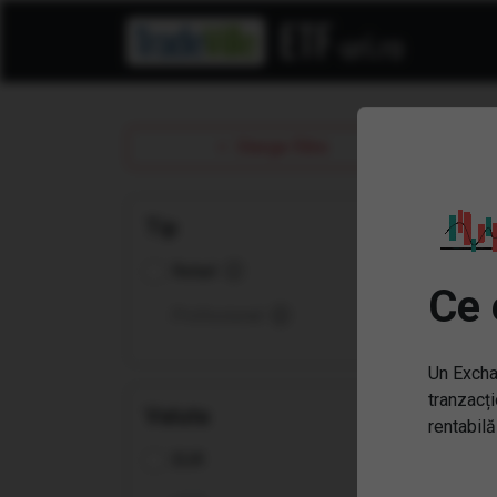
ET
Sterge filtre
Tip
Retail
Ce 
Profesional
Un Excha
tranzacți
Valuta
rentabilă
EUR