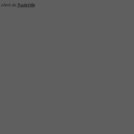
P0) VanEck Vectors Video
(EMQQ) HANetf EMQQ
 oferit de
TradeVille
ing and eSports UCITS
Emerging Markets Interne
Ecommerce UCITS ETF
RANDAMENT PE UN AN
RANDAMENT PE UN AN
-11.99%
-10.81%
CK) Invesco Global
(XAIX) Xtrackers Artificial