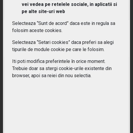
vei vedea pe retelele sociale, in aplicatii si
(BBCK) Invesco Global Buyback Achievers UCITS
ETF Dist
pe alte site-uri web
Selecteaza “Sunt de acord” daca este in regula sa
RANDAMENT PE UN AN
folosim aceste cookies.
24.28%
Selecteaza “Setari cookies” daca preferi sa alegi
tipurile de module cookie pe care le folosim.
Iti poti modifica preferintele în orice moment.
Trebuie doar sa stergi cookie-urile existente din
browser, apoi sa reiei din nou selectia.
Nu ati gasit ETF-ul potrivit?