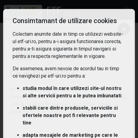
Consimtamant de utilizare cookies
×
Colectam anumite date in timp ce utilizezi website-
ETF: Inteligenta
ul etf-uri.ro, pentru a-i asigura functionarea corecta,
Filtreaza
pentru a-ti asigura siguranta in timpul navigarii si
artificiala
pentru a respecta reglementarile in vigoare.
7
De asemenea, avem nevoie de acordul tau in timp
Ce este un ETF?
ce navighezi pe etf-uri.ro pentru a:
studia modul în care utilizezi site-ul nostru
Un Exchange Traded Fund (ETF) este un fond
si alte servicii pentru a le putea imbunatati
diversificat de active care se tranzacționează la bursă,
similar cu acțiunile, oferind o modalitate simplă și
stabili care dintre produsele, serviciile si
rentabilă de diversificare a portofoliului.
ofertele noastre pot fi relevante pentru
tine
adapta mesajele de marketing pe care le
ETF-uri.ro oferit de
TradeVille