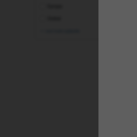
Europa
Global
vezi toate opțiunile
(XE
STO