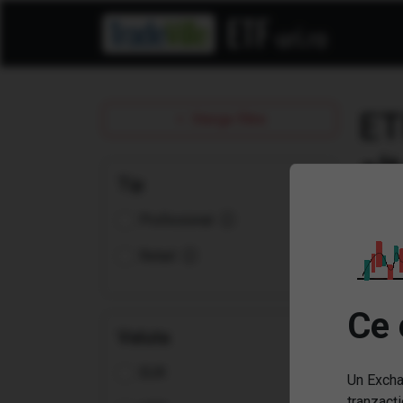
ET
Sterge filtre
Tip
Profesional
Retail
Ce 
Valuta
EUR
Un Excha
tranzacți