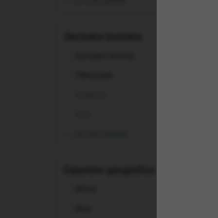
vezi toate opțiunile
(TV
Trad
Sectoare bursiere
Sectoare diverse
Tehnologie
Asigurări
Auto
vezi toate opțiunile
Expunere geografica
Africa
(AM
Asia
Eme