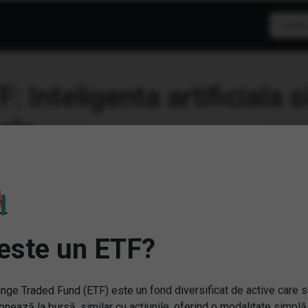
F: Inteligenta artificiala
este un ETF?
nge Traded Fund (ETF) este un fond diversificat de active care 
onează la bursă, similar cu acțiunile, oferind o modalitate simplă