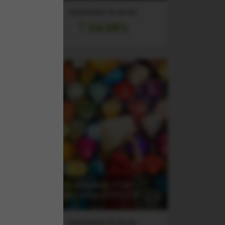
RANDAMENT PE UN AN
24.09%
 500
(XFVT) Xtrackers FTSE
Vietnam Swap UCITS ETF
RANDAMENT PE UN AN