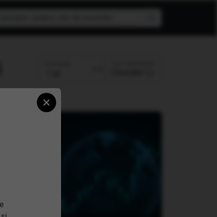
Top randament
Perioada:
Crescator
×
se
 și