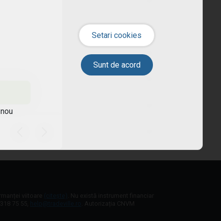
 nou
ormanței viitoare
(citește)
. Nu există instrument financiar
1 318 75 55,
help@tradeville.ro
. Autorizația CNVM