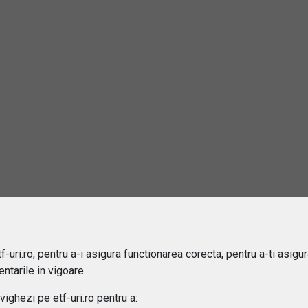
2
rebări și răspunsuri
este un ETF?
e sa investiti in ETF-uri?
ru cine sunt potrivite ETF-urile?
-uri.ro, pentru a-i asigura functionarea corecta, pentru a-ti asigu
ntarile in vigoare.
 difera ETF-urile de fondurile mutuale?
ghezi pe etf-uri.ro pentru a: