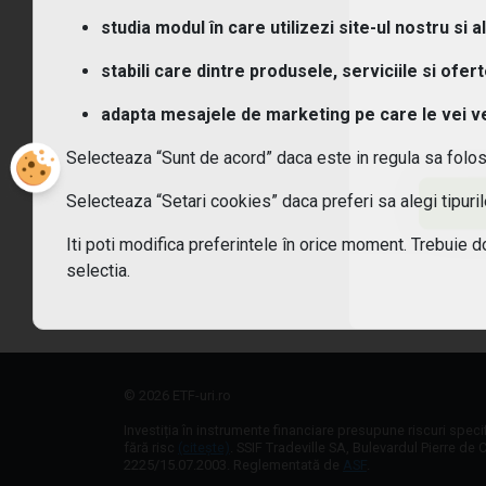
Ce t
studia modul în care utilizezi site-ul nostru si a
Ce c
stabili care dintre produsele, serviciile si ofer
adapta mesajele de marketing pe care le vei vede
Cum
Selecteaza “Sunt de acord” daca este in regula sa folo
Cum 
Selecteaza “Setari cookies” daca preferi sa alegi tipur
Care
Iti poti modifica preferintele în orice moment. Trebuie d
selectia.
Sunt
© 2026 ETF-uri.ro
Investiția în instrumente financiare presupune riscuri speci
fără risc
(citește)
. SSIF Tradeville SA, Bulevardul Pierre de C
2225/15.07.2003. Reglementată de
ASF
.