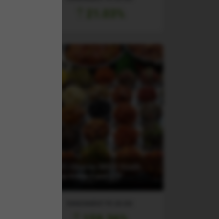
21.03%
deo
S
(EWY) iShares MSCI South
Korea Index Fund ETF
RANDAMENT PE UN AN
159.36%