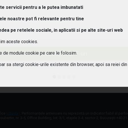
ipuri de ETF-uri exista?
lte servicii pentru a le putea imbunatati
osturi implica investitiile in ETF-uri??
tele noastre pot fi relevante pentru tine
a pe retelele sociale, in aplicatii si pe alte site-uri web
 pot urmari performanta unui ETF?
sim aceste cookies.
aleg un ETF potrivit pentru portofoliul meu?
Investiți în ETF-uri
ile de module cookie pe care le folosim.
 este diferenta intre ETF-uri active si pasive?
oar sa stergi cookie-urile existente din browser, apoi sa reiei din
 ETF-urile expuse riscului valutar?
fice
(citește)
. Performanțele anterioare nu reprezintă un indicator fiabil al perf
oubertin, nr. 3-5, Office Building, lot. 3/1, etajele 3-4, sector 2, București +40 2