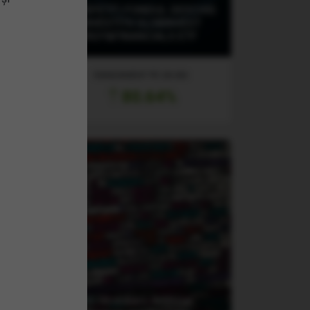
(GIBEFETF) FONDUL DESCHIS
DE INVESTITII GLOBINVEST
F
ENERGY&FINANCIALS ETF
RANDAMENT PE UN AN
80.64%
(XAIX) Xtrackers Artificial