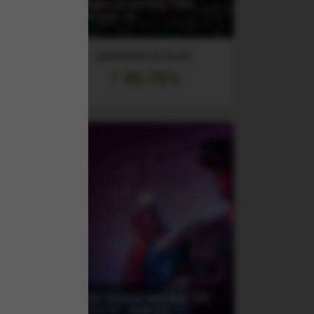
ain
Intelligence and Big Data
UCITS ETF 1C
RANDAMENT PE UN AN
45.75%
I
(6AQQ) Amundi Nasdaq-100
UCITS ETF - EUR (C)