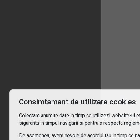
1
Înt
Ce 
De c
Consimtamant de utilizare cookies
Pent
Colectam anumite date in timp ce utilizezi website-ul etf
siguranta in timpul navigarii si pentru a respecta regleme
Cum
De asemenea, avem nevoie de acordul tau in timp ce navi