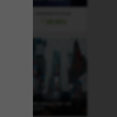
RANDAMENT PE UN AN
28.55%
(AUM5) Amundi S&P 500
UCITS ETF