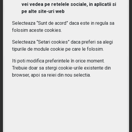
vei vedea pe retelele sociale, in aplicatii si
(SKYY) First Trust ISE Cloud Computing Index Fund
pe alte site-uri web
Selecteaza “Sunt de acord” daca este in regula sa
RANDAMENT PE UN AN
folosim aceste cookies.
27.52%
Selecteaza “Setari cookies” daca preferi sa alegi
tipurile de module cookie pe care le folosim.
Iti poti modifica preferintele în orice moment.
Trebuie doar sa stergi cookie-urile existente din
browser, apoi sa reiei din nou selectia.
Nu ati gasit ETF-ul potrivit?