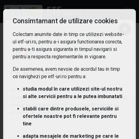
Consimtamant de utilizare cookies
×
Colectam anumite date in timp ce utilizezi website-
ETF: Inteligenta
ul etf-uri.ro, pentru a-i asigura functionarea corecta,
Filtreaza
pentru a-ti asigura siguranta in timpul navigarii si
artificiala
pentru a respecta reglementarile in vigoare.
5
De asemenea, avem nevoie de acordul tau in timp
Ce este un ETF?
ce navighezi pe etf-uri.ro pentru a:
studia modul în care utilizezi site-ul nostru
Un Exchange Traded Fund (ETF) este un fond
si alte servicii pentru a le putea imbunatati
diversificat de active care se tranzacționează la bursă,
similar cu acțiunile, oferind o modalitate simplă și
stabili care dintre produsele, serviciile si
rentabilă de diversificare a portofoliului.
ofertele noastre pot fi relevante pentru
tine
adapta mesajele de marketing pe care le
ETF-uri.ro oferit de
TradeVille