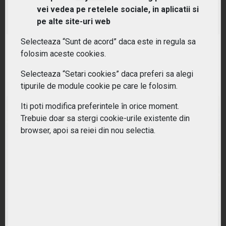
vei vedea pe retelele sociale, in aplicatii si
(ZPAB) Lyxor S&P Eurozone Paris-Aligned Climate
(EU PAB) (DR) UCITS ETF - Acc
pe alte site-uri web
Selecteaza “Sunt de acord” daca este in regula sa
RANDAMENT PE UN AN
folosim aceste cookies.
23.21%
Selecteaza “Setari cookies” daca preferi sa alegi
tipurile de module cookie pe care le folosim.
Iti poti modifica preferintele în orice moment.
Trebuie doar sa stergi cookie-urile existente din
browser, apoi sa reiei din nou selectia.
(LCEU) BNP Paribas Easy Low Carbon 100 Europe