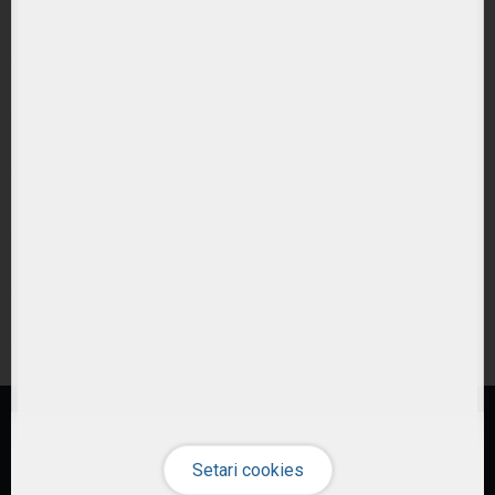
Ce tipuri de ETF-uri exista?
Ce costuri implica investitiile in ETF-uri??
Cum pot urmari performanta unui ETF?
Cum aleg un ETF potrivit pentru portofoliul meu?
Care este diferenta intre ETF-uri active si pasive?
Sunt ETF-urile expuse riscului valutar?
© 2026 ETF-uri.ro
Investiția în instrumente financiare presupune riscuri specifice
(citește)
.
Performanțele anterioare nu reprezintă un indicator fiabil al performanței