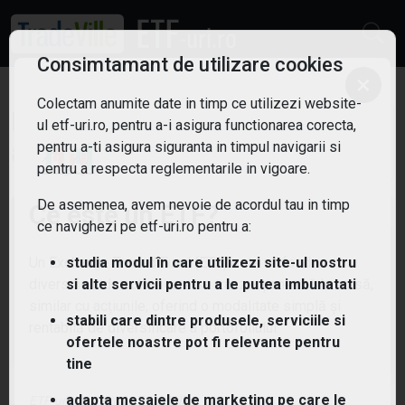
Consimtamant de utilizare cookies
×
Colectam anumite date in timp ce utilizezi website-
ETF: Inteligenta
ul etf-uri.ro, pentru a-i asigura functionarea corecta,
Filtreaza
artificiala
pentru a-ti asigura siguranta in timpul navigarii si
7
pentru a respecta reglementarile in vigoare.
De asemenea, avem nevoie de acordul tau in timp
Ce este un ETF?
ce navighezi pe etf-uri.ro pentru a:
Un Exchange Traded Fund (ETF) este un fond
studia modul în care utilizezi site-ul nostru
diversificat de active care se tranzacționează la bursă,
si alte servicii pentru a le putea imbunatati
similar cu acțiunile, oferind o modalitate simplă și
stabili care dintre produsele, serviciile si
rentabilă de diversificare a portofoliului.
ofertele noastre pot fi relevante pentru
tine
adapta mesajele de marketing pe care le
ETF-uri.ro oferit de
TradeVille