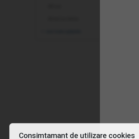
Africa
America latina
vezi toate opțiunile
Înt
Ce 
De c
Pent
Consimtamant de utilizare cookies
Cum