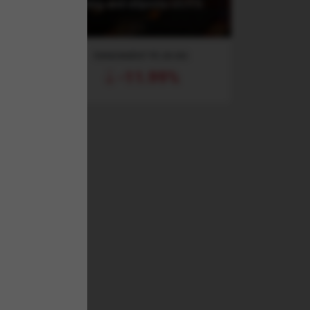
USD
Gaming and eSports UCITS
ETF
RANDAMENT PE UN AN
-11.99%
l
entru