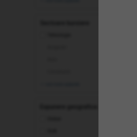
vezi toate opțiunile
(L0C
Sec
Sectoare bursiere
Tehnologie
Asigurări
Auto
Constructii
vezi toate opțiunile
Expunere geografica
Global
(SK
SUA
Com