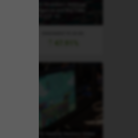
(XAIX) Xtrackers Artificial
Intelligence and Big Data
UCITS ETF 1C
RANDAMENT PE UN AN
47.91%
d
(ESP0) VanEck Vectors Video