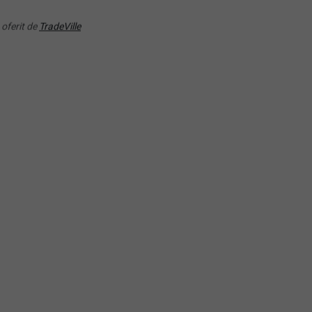
(IEVD) iShares Electric
TE) L&G Battery Value-
Vehicles and Driving
 oferit de
TradeVille
in UCITS ETF
Technology UCITS ETF
RANDAMENT PE UN AN
RANDAMENT PE UN AN
58.10%
53.34%
(WTEJ) WisdomTree Clou