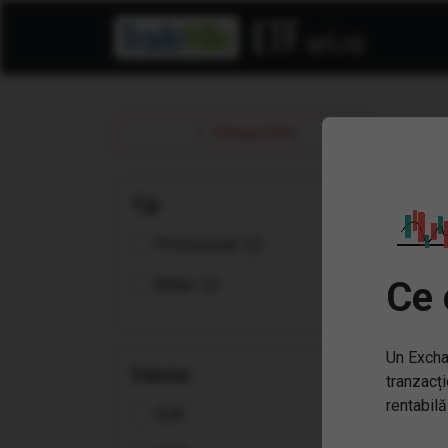
ET
Sterge filtre
Tip
Profesional
Ce 
Retail
Un Excha
Valuta
tranzacți
rentabilă
EUR