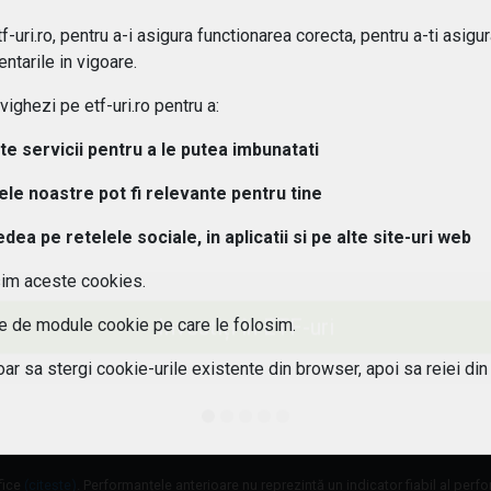
-uri.ro, pentru a-i asigura functionarea corecta, pentru a-ti asigu
ipuri de ETF-uri exista?
ntarile in vigoare.
ghezi pe etf-uri.ro pentru a:
osturi implica investitiile in ETF-uri??
lte servicii pentru a le putea imbunatati
 pot urmari performanta unui ETF?
tele noastre pot fi relevante pentru tine
aleg un ETF potrivit pentru portofoliul meu?
a pe retelele sociale, in aplicatii si pe alte site-uri web
sim aceste cookies.
 este diferenta intre ETF-uri active si pasive?
Investiți în ETF-uri
ile de module cookie pe care le folosim.
 ETF-urile expuse riscului valutar?
oar sa stergi cookie-urile existente din browser, apoi sa reiei din
fice
(citește)
. Performanțele anterioare nu reprezintă un indicator fiabil al perf