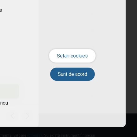
ra
 nou
ormanței viitoare
(citește)
. Nu există instrument financiar