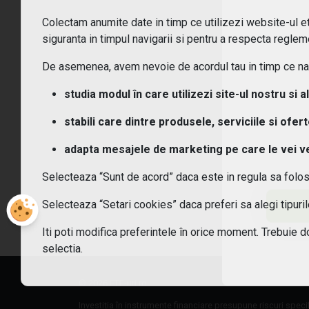
Colectam anumite date in timp ce utilizezi website-ul etf
Ce t
siguranta in timpul navigarii si pentru a respecta regleme
De asemenea, avem nevoie de acordul tau in timp ce navi
Ce c
studia modul în care utilizezi site-ul nostru si a
Cum
stabili care dintre produsele, serviciile si ofer
Cum 
adapta mesajele de marketing pe care le vei vede
Selecteaza “Sunt de acord” daca este in regula sa folo
Care
Selecteaza “Setari cookies” daca preferi sa alegi tipur
Sunt
Iti poti modifica preferintele în orice moment. Trebuie d
selectia.
© 2026 ETF-uri.ro
Investiția în instrumente financiare presupune riscuri speci