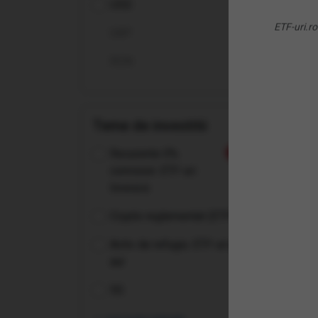
USD
(BA
ETF-uri.ro
GBP
Cha
RON
Teme de investitii
Recurente 0%
Nou
comision: ETF-uri
Invesco
Crypto reglementat (ETP-uri)
Activ de refugiu: ETF-uri pe
aur
5G