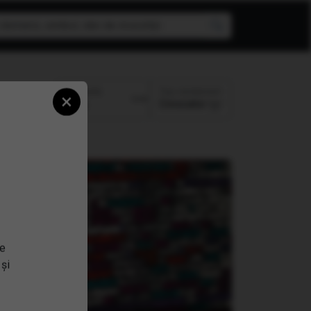
Top randament
Perioada:
×
Crescator
se
 și