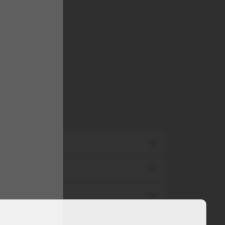
TA
TA