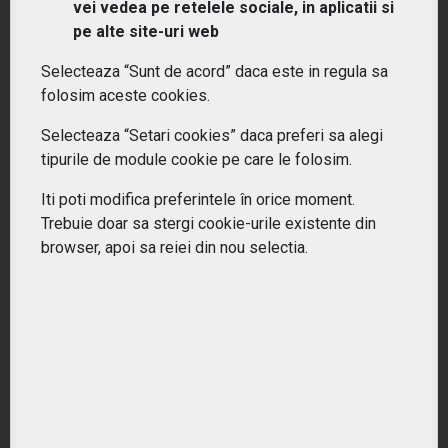
Ce este un ETF?
vei vedea pe retelele sociale, in aplicatii si
pe alte site-uri web
De ce sa investiti in ETF-uri?
Selecteaza “Sunt de acord” daca este in regula sa
folosim aceste cookies.
Pentru cine sunt potrivite ETF-urile?
Selecteaza “Setari cookies” daca preferi sa alegi
tipurile de module cookie pe care le folosim.
Cum difera ETF-urile de fondurile mutuale?
Iti poti modifica preferintele în orice moment.
Ce tipuri de ETF-uri exista?
Trebuie doar sa stergi cookie-urile existente din
browser, apoi sa reiei din nou selectia.
Ce costuri implica investitiile in ETF-uri??
Cum pot urmari performanta unui ETF?
Cum aleg un ETF potrivit pentru portofoliul meu?
Care este diferenta intre ETF-uri active si pasive?