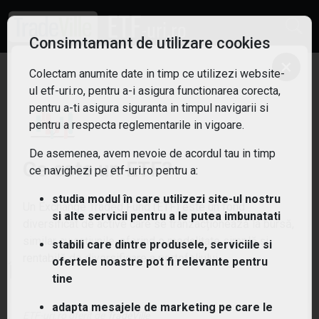
Consimtamant de utilizare cookies
×
Colectam anumite date in timp ce utilizezi website-
ul etf-uri.ro, pentru a-i asigura functionarea corecta,
pentru a-ti asigura siguranta in timpul navigarii si
Nu am gasit niciun ETF!
pentru a respecta reglementarile in vigoare.
De asemenea, avem nevoie de acordul tau in timp
Ce este un ETF?
Sterge filtrele
ce navighezi pe etf-uri.ro pentru a:
studia modul în care utilizezi site-ul nostru
Un Exchange Traded Fund (ETF) este un fond
si alte servicii pentru a le putea imbunatati
diversificat de active care se tranzacționează la bursă,
similar cu acțiunile, oferind o modalitate simplă și
stabili care dintre produsele, serviciile si
rentabilă de diversificare a portofoliului.
ofertele noastre pot fi relevante pentru
Întrebări și răspunsuri
tine
adapta mesajele de marketing pe care le
ETF-uri.ro oferit de
TradeVille