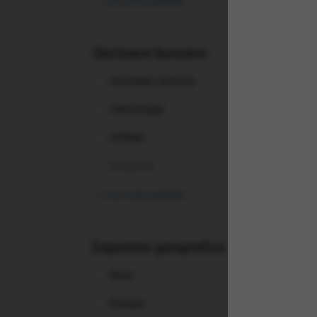
vezi toate opțiunile
Tec
UCI
Sectoare bursiere
Sectoare diverse
Tehnologie
Utilitati
Asigurări
vezi toate opțiunile
Expunere geografica
Asia
(BB
Buy
Europa
Dist