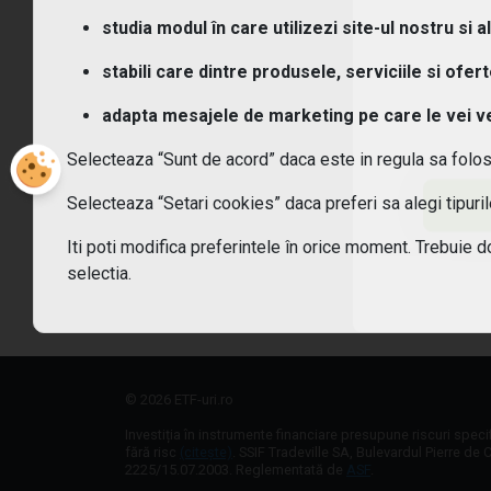
Ce t
studia modul în care utilizezi site-ul nostru si a
Ce c
stabili care dintre produsele, serviciile si ofer
adapta mesajele de marketing pe care le vei vede
Cum
Selecteaza “Sunt de acord” daca este in regula sa folo
Cum 
Selecteaza “Setari cookies” daca preferi sa alegi tipur
Care
Iti poti modifica preferintele în orice moment. Trebuie d
selectia.
Sunt
© 2026 ETF-uri.ro
Investiția în instrumente financiare presupune riscuri speci
fără risc
(citește)
. SSIF Tradeville SA, Bulevardul Pierre de C
2225/15.07.2003. Reglementată de
ASF
.