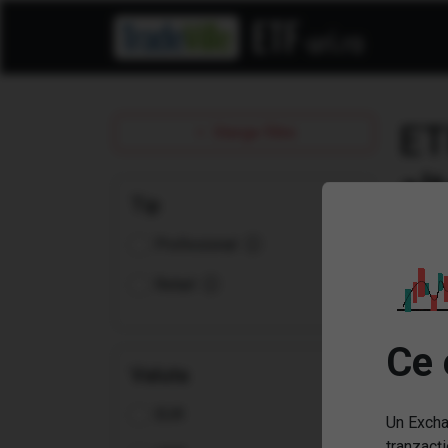
ET
Sterge filtre
Tip
Profesional
Retail
Ce 
Valuta
EUR
Un Excha
tranzacți