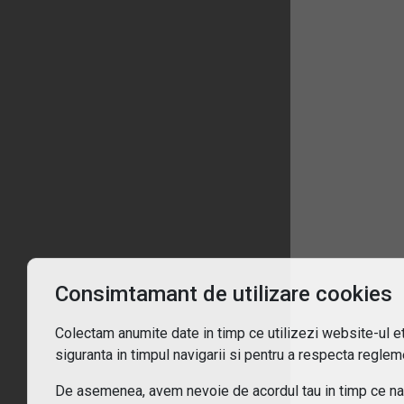
1
Înt
Ce 
De c
Consimtamant de utilizare cookies
Pent
Colectam anumite date in timp ce utilizezi website-ul etf
siguranta in timpul navigarii si pentru a respecta regleme
Cum
De asemenea, avem nevoie de acordul tau in timp ce navi