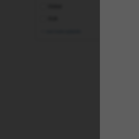
Global
SUA
vezi toate opțiunile
(ZP
Tec
UCI