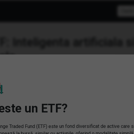
F: Inteligenta artificiala
este un ETF?
nge Traded Fund (ETF) este un fond diversificat de active care 
onează la bursă, similar cu acțiunile, oferind o modalitate simplă