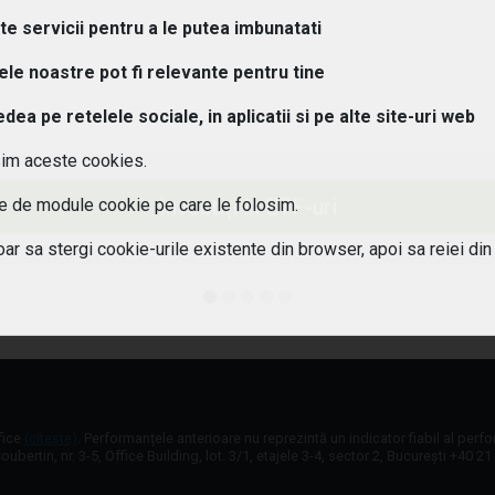
ipuri de ETF-uri exista?
lte servicii pentru a le putea imbunatati
osturi implica investitiile in ETF-uri??
tele noastre pot fi relevante pentru tine
a pe retelele sociale, in aplicatii si pe alte site-uri web
 pot urmari performanta unui ETF?
sim aceste cookies.
aleg un ETF potrivit pentru portofoliul meu?
Investiți în ETF-uri
ile de module cookie pe care le folosim.
 este diferenta intre ETF-uri active si pasive?
oar sa stergi cookie-urile existente din browser, apoi sa reiei din
 ETF-urile expuse riscului valutar?
fice
(citește)
. Performanțele anterioare nu reprezintă un indicator fiabil al perf
oubertin, nr. 3-5, Office Building, lot. 3/1, etajele 3-4, sector 2, București +40 2