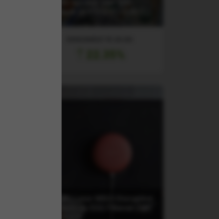
(B500) Amundi S&P 500
Buyback UCITS ETF - EUR (C)
RANDAMENT PE UN AN
22.35%
(DRUP) Lyxor MSCI Disruptive
rope
Technology ESG Filtered (DR)
F
UCITS ETF