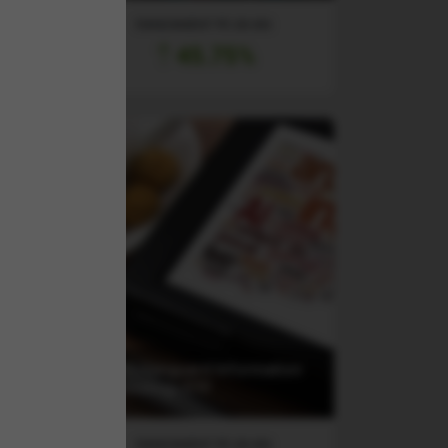
RANDAMENT PE UN AN
45.75%
al
TF
(VGT) Vanguard Information
Technology ETF
RANDAMENT PE UN AN