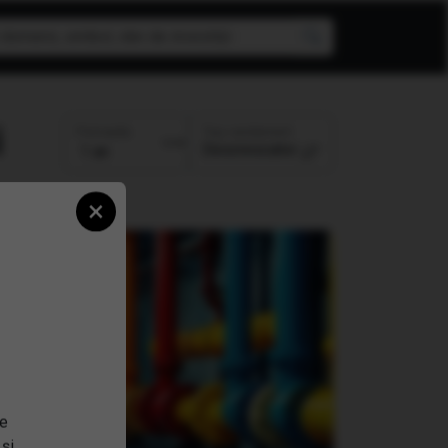
Top randament
Perioada:
Descrescator
×
se
 și