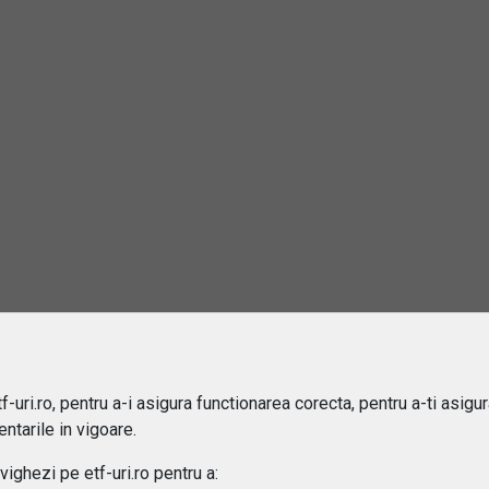
2
rebări și răspunsuri
este un ETF?
e sa investiti in ETF-uri?
ru cine sunt potrivite ETF-urile?
-uri.ro, pentru a-i asigura functionarea corecta, pentru a-ti asigu
ntarile in vigoare.
 difera ETF-urile de fondurile mutuale?
ghezi pe etf-uri.ro pentru a: