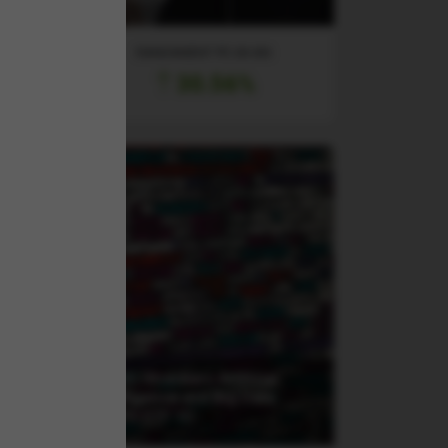
RANDAMENT PE UN AN
30.56%
(XAIX) Xtrackers Artificial
TR
Intelligence and Big Data
UCITS ETF 1C