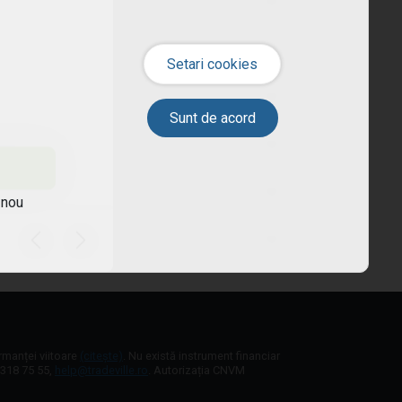
 nou
ormanței viitoare
(citește)
. Nu există instrument financiar
1 318 75 55,
help@tradeville.ro
. Autorizația CNVM