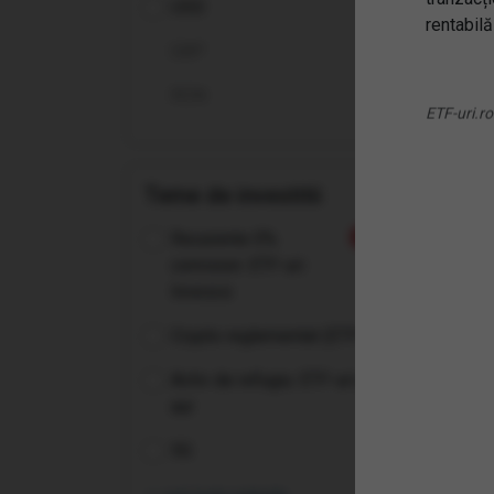
USD
rentabilă
(2B7
GBP
UCI
RON
ETF-uri.ro
Teme de investitii
Recurente 0%
Nou
comision: ETF-uri
Invesco
Crypto reglementat (ETP-uri)
Activ de refugiu: ETF-uri pe
aur
5G
(T3