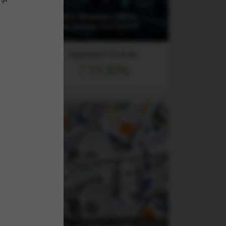
Next
F
(XDWU) Xtrackers MSCI
World Utilities UCITS ETF
RANDAMENT PE UN AN
11.37%
CCS