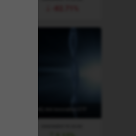
-82.71%
achs
(ARKK) Ark Innovation ETF
RANDAMENT PE UN AN
2.12%