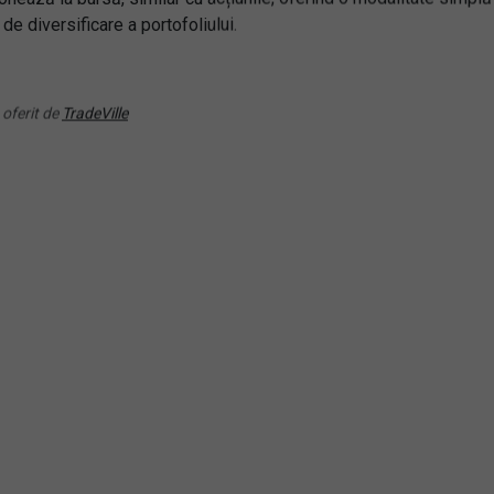
(EQQJ) Invesco NASDAQ 
 de diversificare a portofoliului.
9) iShares Digitalisation
Generation 100 UCITS ET
TS ETF
Acc
 oferit de
TradeVille
RANDAMENT PE UN AN
RANDAMENT PE UN AN
3.35%
7.71%
KE) HANetf HAN-GINS
(KSTR) KraneShares ICB