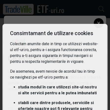
×
ETF: Inteligenta
Consimtamant de utilizare cookies
Filtreaza
artificiala
Colectam anumite date in timp ce utilizezi website-
5
ul etf-uri.ro, pentru a-i asigura functionarea corecta,
pentru a-ti asigura siguranta in timpul navigarii si
Ce este un ETF?
pentru a respecta reglementarile in vigoare.
Un Exchange Traded Fund (ETF) este un fond
De asemenea, avem nevoie de acordul tau in timp
diversificat de active care se tranzacționează la bursă,
ce navighezi pe etf-uri.ro pentru a:
similar cu acțiunile, oferind o modalitate simplă și
studia modul în care utilizezi site-ul nostru
rentabilă de diversificare a portofoliului.
si alte servicii pentru a le putea imbunatati
stabili care dintre produsele, serviciile si
ofertele noastre pot fi relevante pentru
ETF-uri.ro oferit de
TradeVille