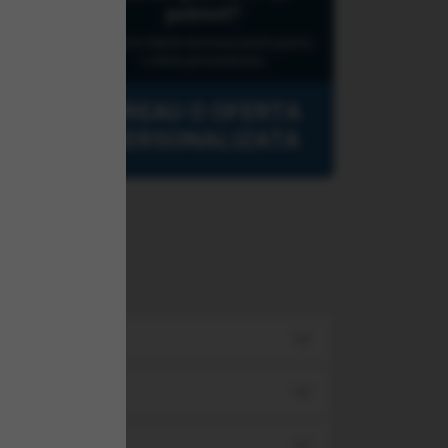
potrivit?
Lasati-ne datele dumneavoastra pentru
(C)
o oferta personalizata.
VREAU O OFERTA
PERSONALIZATA