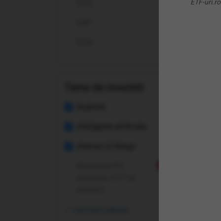
ETF-uri.ro
USD
(BB
Buy
GBP
Dist
RON
Teme de investitii
Buyback
Inteligenta artificiala
Înt
Internet of things
Recurente 0%
Nou
Ce 
comision: ETF-uri
Invesco
De c
vezi toate opțiunile
Pent