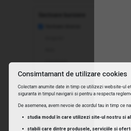
Sectoare bursiere
Cum
Sectoare diverse
Ce t
Asigurări
Ce c
Auto
Cum
Constructii
Consimtamant de utilizare cookies
vezi toate opțiunile
Cum 
Colectam anumite date in timp ce utilizezi website-ul etf
Care
siguranta in timpul navigarii si pentru a respecta regleme
Expunere geografica
De asemenea, avem nevoie de acordul tau in timp ce navi
Global
Sunt
studia modul în care utilizezi site-ul nostru si a
SUA
stabili care dintre produsele, serviciile si ofer
Africa