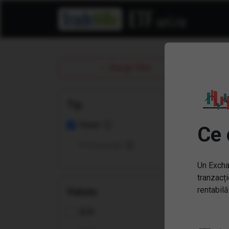
ET
Sterge filtre
Tip
Retail
Ce 
Profesional
Un Excha
tranzacți
rentabilă
Valuta
EUR