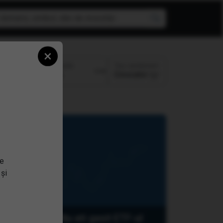
×
Top randament
Perioada:
Crescator
se
 și
Nu ati gasit ETF-ul