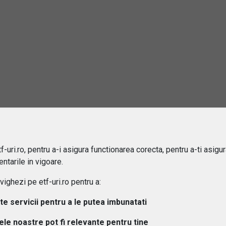
 difera ETF-urile de fondurile mutuale?
ipuri de ETF-uri exista?
osturi implica investitiile in ETF-uri??
 pot urmari performanta unui ETF?
aleg un ETF potrivit pentru portofoliul meu?
-uri.ro, pentru a-i asigura functionarea corecta, pentru a-ti asigu
 este diferenta intre ETF-uri active si pasive?
ntarile in vigoare.
ghezi pe etf-uri.ro pentru a:
 ETF-urile expuse riscului valutar?
lte servicii pentru a le putea imbunatati
tele noastre pot fi relevante pentru tine