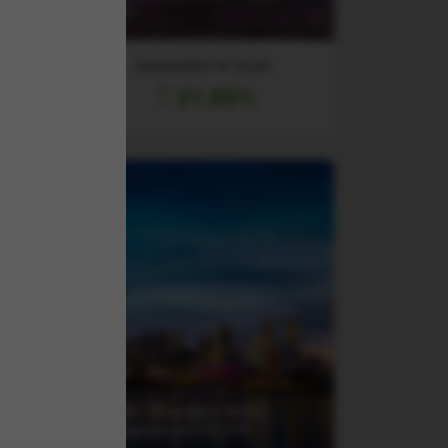
(Acc)
RANDAMENT PE UN AN
31.85%
(XBAS) Xtrackers MSCI
Singapore UCITS ETF