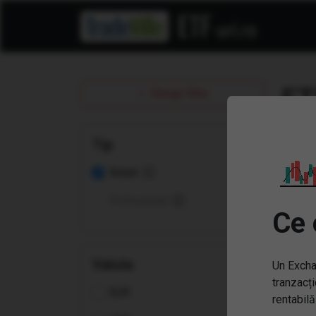
ET
Sterge filtre
Tip
Retail
Profesional
Ce 
Valuta
Un Excha
tranzacți
EUR
rentabilă
(XE