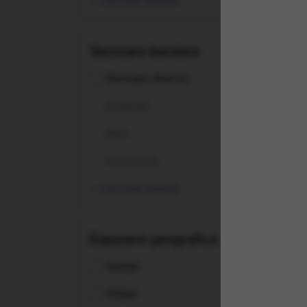
vezi toate opțiunile
Sectoare bursiere
Sectoare diverse
Asigurări
Auto
Constructii
vezi toate opțiunile
Expunere geografica
(AU
Europa
UCI
Global