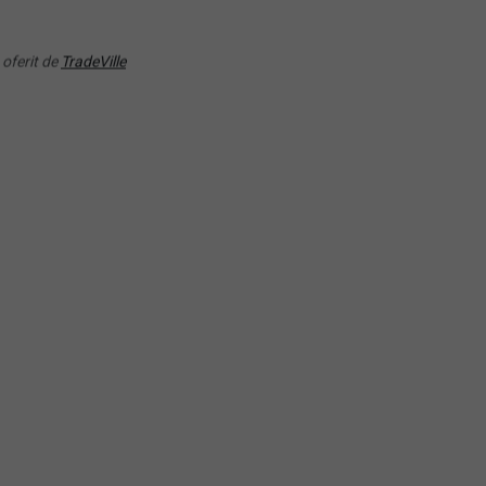
TS ETF 1C
Emerging Markets UCITS
 oferit de
TradeVille
RANDAMENT PE UN AN
RANDAMENT PE UN AN
46.07%
38.17%
QQ) Amundi Nasdaq-100
(XESC) Xtrackers EURO
TS ETF - EUR (C)
STOXX 50 UCITS ETF