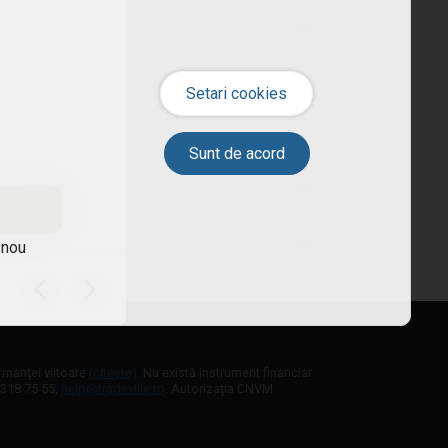
 nou
ormanței viitoare
(citește)
. Nu există instrument financiar
1 318 75 55,
help@tradeville.ro
. Autorizația CNVM