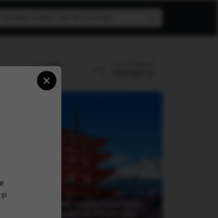
Top randament
Perioada:
Crescator
×
se
 și
(EUNN) iShares Core MSCI
Japan IMI UCITS ETF USD