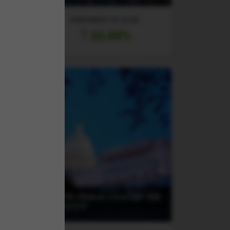
RANDAMENT PE UN AN
26.88%
0
(CSPX) iShares Core S&P 500
UCITS ETF