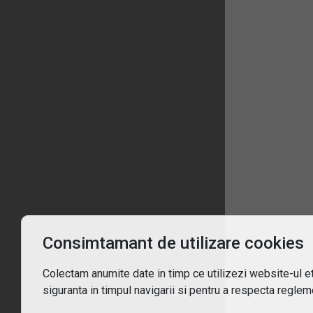
Înt
Ce 
De c
Pent
Consimtamant de utilizare cookies
Cum
Colectam anumite date in timp ce utilizezi website-ul etf
siguranta in timpul navigarii si pentru a respecta regleme
Ce t