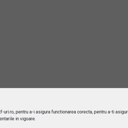
21.03%
PERSONALIZA
rebări și răspunsuri
este un ETF?
e sa investiti in ETF-uri?
ru cine sunt potrivite ETF-urile?
 difera ETF-urile de fondurile mutuale?
-uri.ro, pentru a-i asigura functionarea corecta, pentru a-ti asigu
ntarile in vigoare.
ipuri de ETF-uri exista?