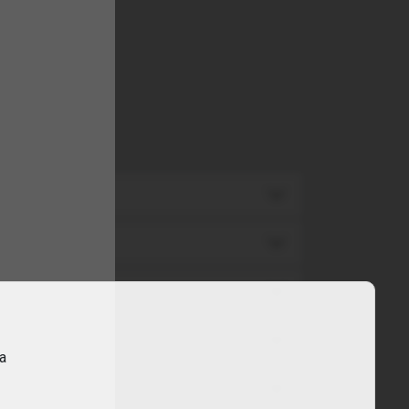
TA
ra