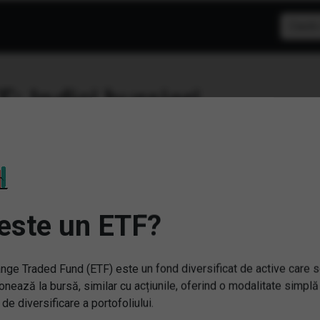
F: Indici bursieri
este un ETF?
nge Traded Fund (ETF) este un fond diversificat de active care 
onează la bursă, similar cu acțiunile, oferind o modalitate simplă
 de diversificare a portofoliului.
SP) Xtrackers MSCI Spain
(AMEM) Amundi MSCI