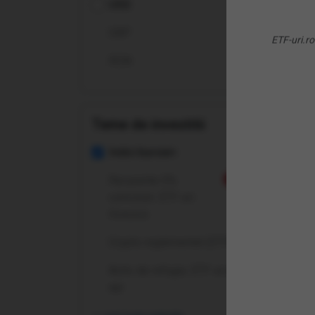
USD
UCI
GBP
ETF-uri.ro
RON
Teme de investitii
Indici bursieri
Recurente 0%
Nou
comision: ETF-uri
Invesco
Crypto reglementat (ETP-uri)
Activ de refugiu: ETF-uri pe
aur
(6A
UCI