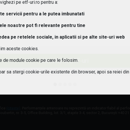
ghezi pe etf-uri.ro pentru a:
osturi implica investitiile in ETF-uri??
lte servicii pentru a le putea imbunatati
 pot urmari performanta unui ETF?
tele noastre pot fi relevante pentru tine
a pe retelele sociale, in aplicatii si pe alte site-uri web
aleg un ETF potrivit pentru portofoliul meu?
sim aceste cookies.
 este diferenta intre ETF-uri active si pasive?
Investiți în ETF-uri
ile de module cookie pe care le folosim.
 ETF-urile expuse riscului valutar?
oar sa stergi cookie-urile existente din browser, apoi sa reiei din
fice
(citește)
. Performanțele anterioare nu reprezintă un indicator fiabil al perf
oubertin, nr. 3-5, Office Building, lot. 3/1, etajele 3-4, sector 2, București +40 2