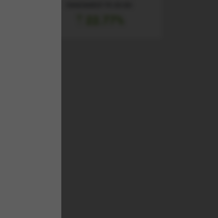
RANDAMENT PE UN AN
22.77%
l
entru
TA