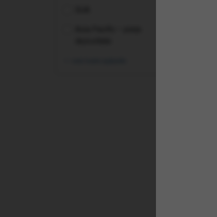
SUA
Asia Pacific – piețe
dezvoltate
vezi toate opțiunile
(XF
Vie