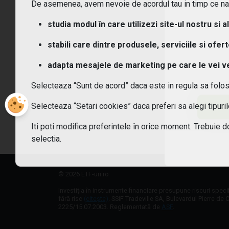
De asemenea, avem nevoie de acordul tau in timp ce navi
Ce c
studia modul în care utilizezi site-ul nostru si a
Cum
stabili care dintre produsele, serviciile si ofer
adapta mesajele de marketing pe care le vei vede
Cum 
Selecteaza “Sunt de acord” daca este in regula sa folo
Care
Selecteaza “Setari cookies” daca preferi sa alegi tipur
Sunt
Iti poti modifica preferintele în orice moment. Trebuie d
selectia.
© 2026 ETF-uri.ro
Investiția în instrumente financiare presupune riscuri speci
fără risc
(citește)
. SSIF Tradeville SA, Bulevardul Pierre de C
2225/15.07.2003. Reglementată de
ASF
.