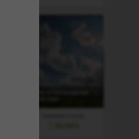
rope
(EXH9) STOXX Europe 600
F
Utilities Index
RANDAMENT PE UN AN
24.50%