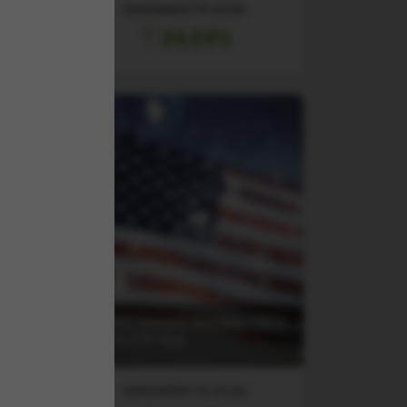
RANDAMENT PE UN AN
34.04%
100
(NADQ) Amundi Nasdaq-100 II
UCITS ETF Dist
RANDAMENT PE UN AN