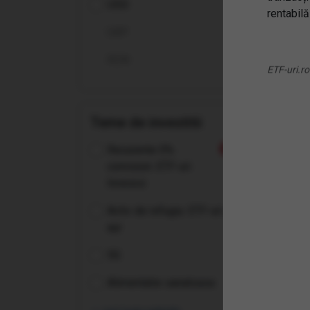
USD
Sem
rentabilă
GBP
RON
ETF-uri.ro
Teme de investitii
Recurente 0%
Nou
comision: ETF-uri
Invesco
Activ de refugiu: ETF-uri pe
aur
5G
(XAI
Alimentatie sanatoasa
Int
UCI