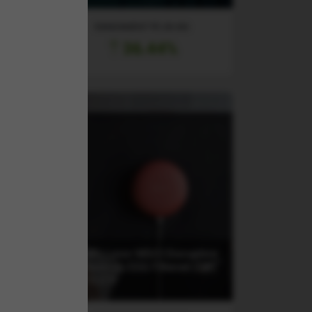
RANDAMENT PE UN AN
36.44%
(DRUP) Lyxor MSCI Disruptive
Technology ESG Filtered (DR)
UCITS ETF