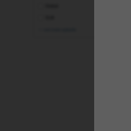
Global
SUA
vezi toate opțiunile
(L0C
Sec