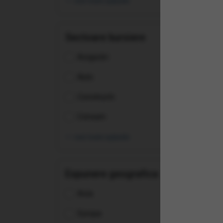
vezi toate opțiunile
Sectoare bursiere
Asigurări
Auto
Constructii
Consum
vezi toate opțiunile
Expunere geografica
(ZP
Tec
Asia
UCI
Europa