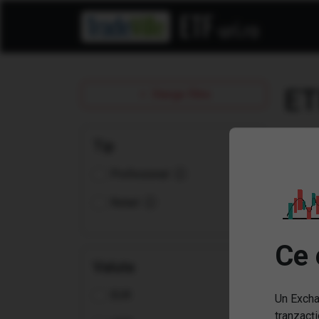
ET
Sterge filtre
Tip
Profesional
Retail
Ce 
Valuta
EUR
Un Excha
(VV
tranzacți