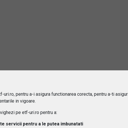
2
3
rebări și răspunsuri
este un ETF?
e sa investiti in ETF-uri?
ru cine sunt potrivite ETF-urile?
-uri.ro, pentru a-i asigura functionarea corecta, pentru a-ti asigu
ntarile in vigoare.
 difera ETF-urile de fondurile mutuale?
ghezi pe etf-uri.ro pentru a:
ipuri de ETF-uri exista?
lte servicii pentru a le putea imbunatati