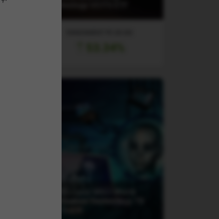
Technology UCITS ETF
RANDAMENT PE UN AN
53.34%
(LYPG) Lyxor MSCI World
Information Technology TR
UCITS ETF