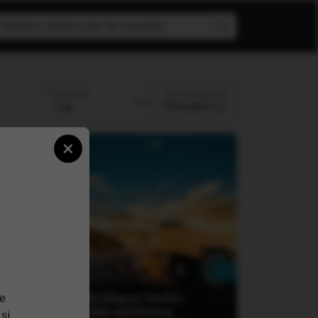
Top randament
Perioada:
Crescator
×
se
(IEVD) iShares Electric
Vehicles and Driving
 și