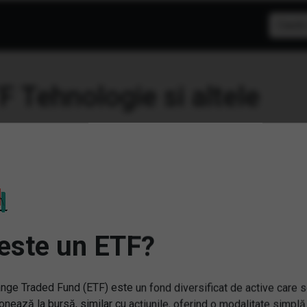
F Tehnologie
este un ETF?
nge Traded Fund (ETF) este un fond diversificat de active care 
SM) VanEck Vectors
(BATE) L&G Battery Value-
onează la bursă, similar cu acțiunile, oferind o modalitate simplă