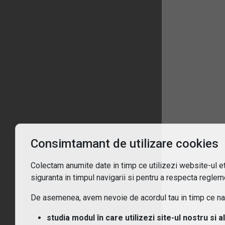
1
Înt
Ce 
De c
Consimtamant de utilizare cookies
Pent
Colectam anumite date in timp ce utilizezi website-ul etf
siguranta in timpul navigarii si pentru a respecta regleme
Cum
De asemenea, avem nevoie de acordul tau in timp ce navi
Ce t
studia modul în care utilizezi site-ul nostru si a