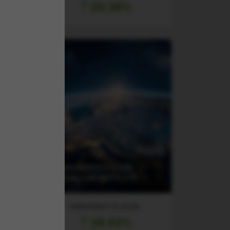
29.38%
(EQQU) NVESCO EQQQ
cc
NASDAQ 100 UCITS ETF
RANDAMENT PE UN AN
28.92%