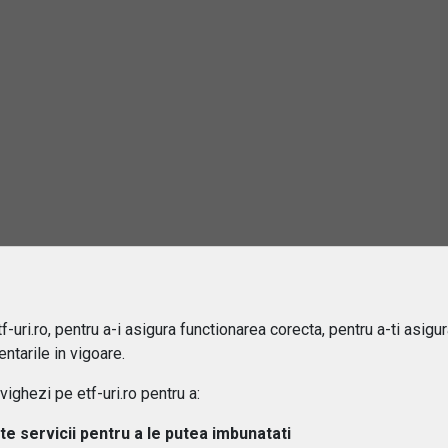
2
3
4
5
…
10
rebări și răspunsuri
este un ETF?
e sa investiti in ETF-uri?
ru cine sunt potrivite ETF-urile?
-uri.ro, pentru a-i asigura functionarea corecta, pentru a-ti asigu
ntarile in vigoare.
 difera ETF-urile de fondurile mutuale?
ghezi pe etf-uri.ro pentru a:
ipuri de ETF-uri exista?
lte servicii pentru a le putea imbunatati