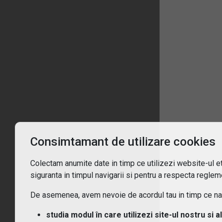
1
Înt
Ce 
De c
Consimtamant de utilizare cookies
Pent
Colectam anumite date in timp ce utilizezi website-ul etf
siguranta in timpul navigarii si pentru a respecta regleme
Cum
De asemenea, avem nevoie de acordul tau in timp ce navi
Ce t
studia modul în care utilizezi site-ul nostru si a