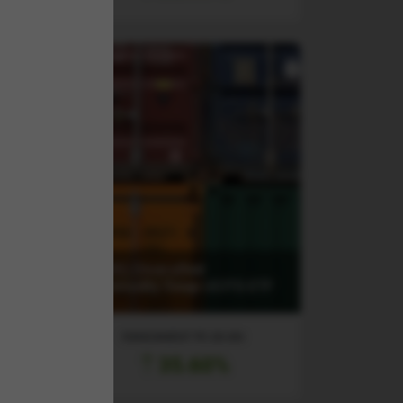
(SXRS) Diversified
Commodity Swap UCITS ETF
RANDAMENT PE UN AN
35.60%