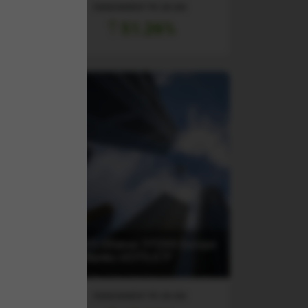
RANDAMENT PE UN AN
51.26%
d
(EXV1) iShares STOXX Europe
600 Banks UCITS ETF
RANDAMENT PE UN AN