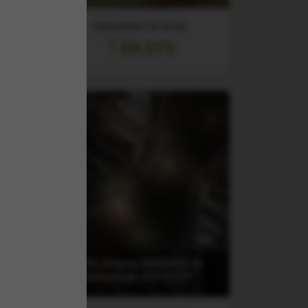
RANDAMENT PE UN AN
59.31%
(2B70) iShares NASDAQ US
Biotechnology UCITS ETF