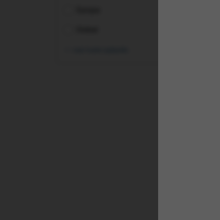
Europa
Global
vezi toate opțiunile
(IS
Pro