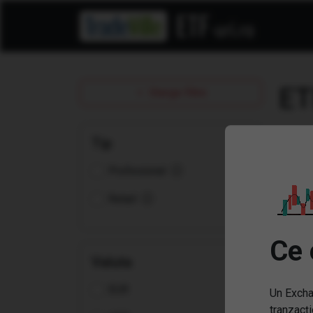
ET
Sterge filtre
Tip
Profesional
Retail
Ce 
Valuta
EUR
Un Excha
(VV
tranzacți