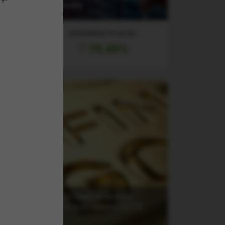
Tradeville
RANDAMENT PE UN AN
79.49%
(G2XJ) VanEck Vectors
Junior Gold Miners UCITS
ETF