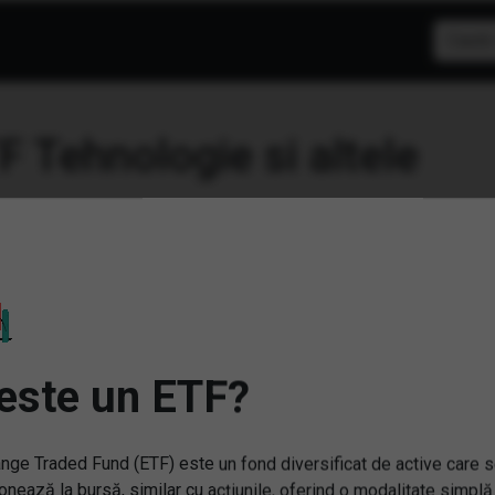
F Tehnologie
este un ETF?
nge Traded Fund (ETF) este un fond diversificat de active care 
(GIBEFETF) FONDUL DES
SM) VanEck Vectors
DE INVESTITII GLOBINVES
onează la bursă, similar cu acțiunile, oferind o modalitate simplă