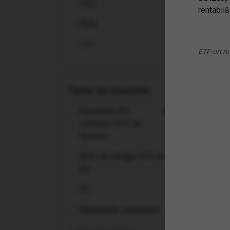
USD
Sem
rentabilă
RON
GBP
ETF-uri.ro
Teme de investitii
Recurente 0%
Nou
comision: ETF-uri
Invesco
Activ de refugiu: ETF-uri pe
aur
5G
(EX
Alimentatie sanatoasa
600
ETF