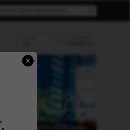
Top randament
Perioada:
Crescator
×
se
CHIS
T
(TVBETETF) ETF BET Patria-
 și