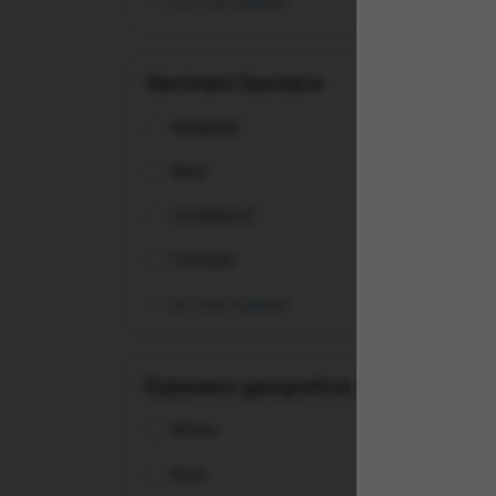
vezi toate opțiunile
Sectoare bursiere
Asigurări
Auto
Constructii
Consum
vezi toate opțiunile
Expunere geografica
(IEV
Veh
Africa
Tec
Asia