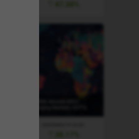
47.38%
n &
(AMEM) Amundi MSCI
Emerging Markets UCITS
RANDAMENT PE UN AN
38.17%