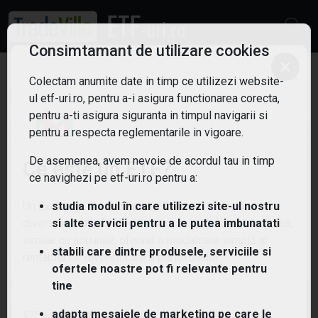
Consimtamant de utilizare cookies
×
Colectam anumite date in timp ce utilizezi website-
ETF Constructii
Filtreaza
3
ul etf-uri.ro, pentru a-i asigura functionarea corecta,
pentru a-ti asigura siguranta in timpul navigarii si
pentru a respecta reglementarile in vigoare.
De asemenea, avem nevoie de acordul tau in timp
Ce este un ETF?
ce navighezi pe etf-uri.ro pentru a:
Un Exchange Traded Fund (ETF) este un fond
studia modul în care utilizezi site-ul nostru
diversificat de active care se tranzacționează la bursă,
si alte servicii pentru a le putea imbunatati
similar cu acțiunile, oferind o modalitate simplă și
stabili care dintre produsele, serviciile si
rentabilă de diversificare a portofoliului.
ofertele noastre pot fi relevante pentru
tine
(ZPDM) SPDR S&P U.S. Materials Select Sector
UCITS ETF
adapta mesajele de marketing pe care le
ETF-uri.ro oferit de
TradeVille