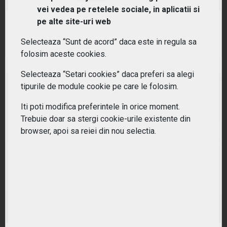
vei vedea pe retelele sociale, in aplicatii si
pe alte site-uri web
RANDAMENT PE UN AN
19.82%
Selecteaza “Sunt de acord” daca este in regula sa
folosim aceste cookies.
Selecteaza “Setari cookies” daca preferi sa alegi
tipurile de module cookie pe care le folosim.
Iti poti modifica preferintele în orice moment.
Trebuie doar sa stergi cookie-urile existente din
browser, apoi sa reiei din nou selectia.
(EXV8) iShares STOXX Europe 600 Construction &
Materials UCITS ETF