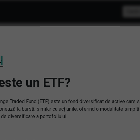
F Constructii
este un ETF?
nge Traded Fund (ETF) este un fond diversificat de active care 
onează la bursă, similar cu acțiunile, oferind o modalitate simplă
 de diversificare a portofoliului.
Nu ati gasit ETF-u
potrivit?
ENGETF) ETF Energie