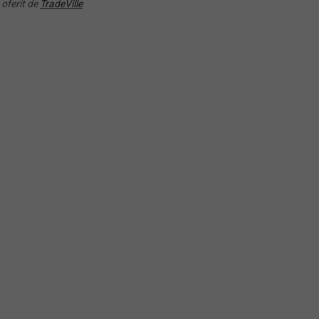
Lasati-ne datele dumneavoastra p
 oferit de
TradeVille
ia-Tradeville
o oferta personalizata.
VREAU O OFER
RANDAMENT PE UN AN
86.69%
PERSONALIZA
rebări și răspunsuri
este un ETF?
e sa investiti in ETF-uri?
ru cine sunt potrivite ETF-urile?