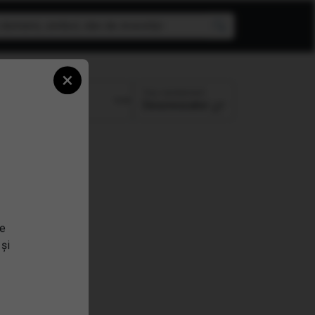
×
Top randament
Perioada:
Descrescator
se
 și
l