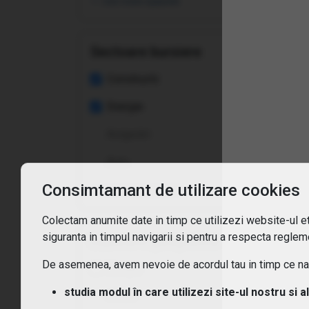
vezi toate opțiunile
Cum
Ce t
Sectoare bursiere
Ce c
Constructii
Energie
Cum
Asigurări
Cum 
Auto
Consimtamant de utilizare cookies
Care
vezi toate opțiunile
Colectam anumite date in timp ce utilizezi website-ul etf
Sunt
siguranta in timpul navigarii si pentru a respecta regleme
Expunere geografica
De asemenea, avem nevoie de acordul tau in timp ce navi
Europa
studia modul în care utilizezi site-ul nostru si a
Africa