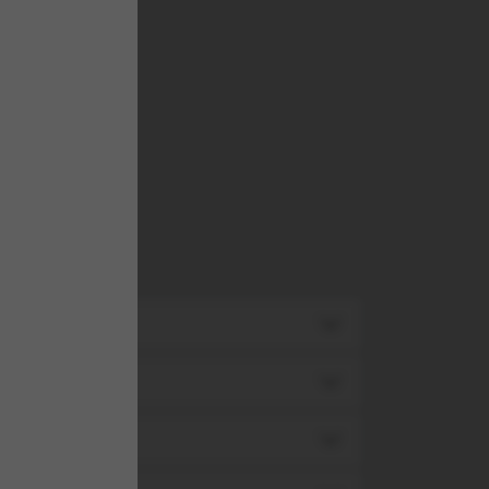
entru
TA
TA