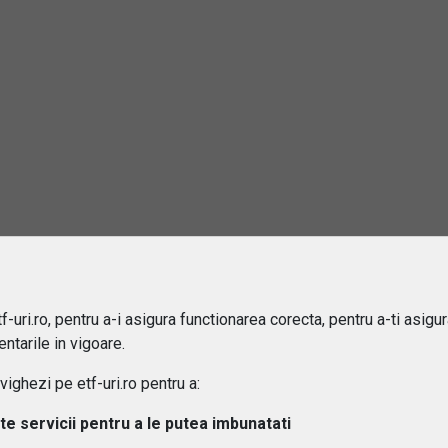
 difera ETF-urile de fondurile mutuale?
ipuri de ETF-uri exista?
osturi implica investitiile in ETF-uri??
 pot urmari performanta unui ETF?
aleg un ETF potrivit pentru portofoliul meu?
 este diferenta intre ETF-uri active si pasive?
-uri.ro, pentru a-i asigura functionarea corecta, pentru a-ti asigu
 ETF-urile expuse riscului valutar?
ntarile in vigoare.
ghezi pe etf-uri.ro pentru a:
lte servicii pentru a le putea imbunatati