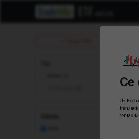
ET
Sterge filtre
Tip
Retail
Ce 
Profesional
Un Excha
tranzacți
Valuta
rentabilă
RON
(PT