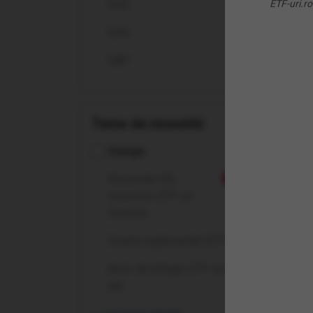
EUR
ETF-uri.ro
Patr
USD
GBP
Teme de investitii
Energie
Înt
Recurente 0%
Nou
comision: ETF-uri
Ce 
Invesco
Crypto reglementat (ETP-uri)
De c
Activ de refugiu: ETF-uri pe
Pent
aur