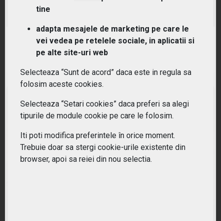
(EXH7) iShares STOXX Europe 600 Personal &
tine
Household Goods UCITS ETF
adapta mesajele de marketing pe care le
vei vedea pe retelele sociale, in aplicatii si
RANDAMENT PE UN AN
pe alte site-uri web
3.75%
Selecteaza “Sunt de acord” daca este in regula sa
folosim aceste cookies.
Selecteaza “Setari cookies” daca preferi sa alegi
tipurile de module cookie pe care le folosim.
Iti poti modifica preferintele în orice moment.
Trebuie doar sa stergi cookie-urile existente din
browser, apoi sa reiei din nou selectia.
(EXV8) iShares STOXX Europe 600 Construction &
Materials UCITS ETF