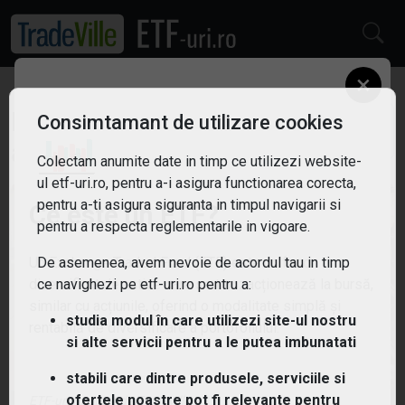
×
ETF Constructii
Consimtamant de utilizare cookies
Filtreaza
5
Colectam anumite date in timp ce utilizezi website-
ul etf-uri.ro, pentru a-i asigura functionarea corecta,
pentru a-ti asigura siguranta in timpul navigarii si
Ce este un ETF?
pentru a respecta reglementarile in vigoare.
De asemenea, avem nevoie de acordul tau in timp
Un Exchange Traded Fund (ETF) este un fond
ce navighezi pe etf-uri.ro pentru a:
diversificat de active care se tranzacționează la bursă,
similar cu acțiunile, oferind o modalitate simplă și
studia modul în care utilizezi site-ul nostru
rentabilă de diversificare a portofoliului.
si alte servicii pentru a le putea imbunatati
stabili care dintre produsele, serviciile si
ofertele noastre pot fi relevante pentru
ETF-uri.ro oferit de
TradeVille