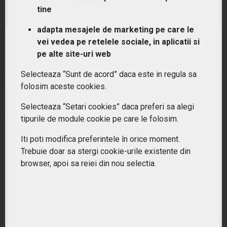
(GIBEFETF) FONDUL DESCHIS DE INVESTITII
tine
GLOBINVEST ENERGY&FINANCIALS ETF
adapta mesajele de marketing pe care le
vei vedea pe retelele sociale, in aplicatii si
RANDAMENT PE UN AN
pe alte site-uri web
80.64%
Selecteaza “Sunt de acord” daca este in regula sa
folosim aceste cookies.
Selecteaza “Setari cookies” daca preferi sa alegi
tipurile de module cookie pe care le folosim.
Iti poti modifica preferintele în orice moment.
Trebuie doar sa stergi cookie-urile existente din
browser, apoi sa reiei din nou selectia.
(TVBETETF) ETF BET Patria-Tradeville