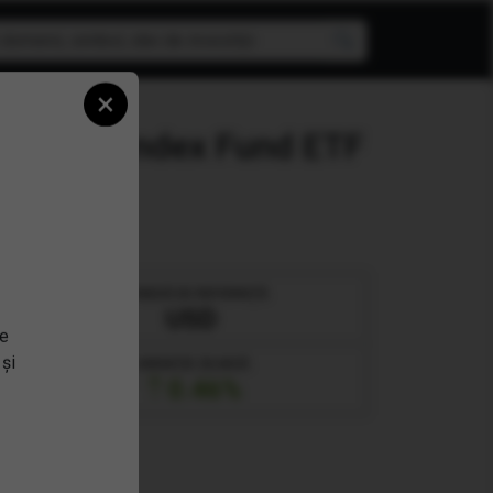
×
inancial Index Fund ETF
MONEDĂ DE REFERINȚĂ
USD
se
 și
VARIAȚIE ZILNICĂ
0.46%