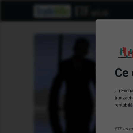
Ce 
Un Excha
tranzacți
rentabilă
ETF-uri.ro