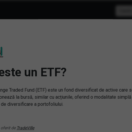
iShares S&P Global F
Simbol:
IXG
| Ultimul update:
04/08/2026
PIAȚĂ ÎNCHISĂ
este un ETF?
PREȚ PIAȚĂ
134.48
nge Traded Fund (ETF) este un fond diversificat de active care 
onează la bursă, similar cu acțiunile, oferind o modalitate simplă
VARIAȚIE ANUALĂ
21.39%
 de diversificare a portofoliului.
Sursa: New York Stock Exchange
 oferit de
TradeVille