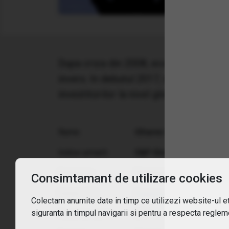
Dupa criza din 2008, economiile au m
invers. In debutul 2017, insa, cresterea
investitorilor la nivel global ca un gr
Nume:
iShares S&P Global Finan
Indice urmarit:
S&P Global Financials Se
Categorie:
Financials Equities
Consimtamant de utilizare cookies
Detalii ETF:
Pagina oficiala
Colectam anumite date in timp ce utilizezi website-ul etf
siguranta in timpul navigarii si pentru a respecta regleme
Clasă de active:
ETF