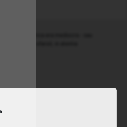
cresteau, America era mediocra - sau
pot reveni, in sfarsit, in atentia
ra