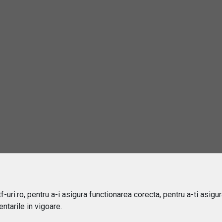
Cumpără/Vinde
ers mai mereu in contratimp. Cand cele emergente 
 economica este uniforma - iar institutiile financiare 
up compact.
cial Index Fund ETF
ctor Index
-uri.ro, pentru a-i asigura functionarea corecta, pentru a-ti asigu
ntarile in vigoare.