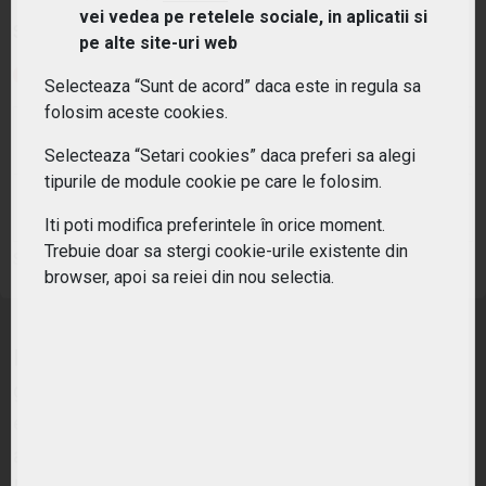
vei vedea pe retelele sociale, in aplicatii si
Simbol:
IXC
| Ultimul update:
06/08/2026
pe alte site-uri web
PIAȚĂ ÎNCHISĂ
Selecteaza “Sunt de acord” daca este in regula sa
folosim aceste cookies.
PREȚ PIAȚĂ
MONEDĂ DE REFERINȚĂ
54.13
USD
Selecteaza “Setari cookies” daca preferi sa alegi
tipurile de module cookie pe care le folosim.
VARIAȚIE ANUALĂ
VARIAȚIE ZILNICĂ
36.21%
1.31%
Iti poti modifica preferintele în orice moment.
Trebuie doar sa stergi cookie-urile existente din
Sursa: New York Stock Exchange
browser, apoi sa reiei din nou selectia.
Prabusirea cotatiilor petrolului din ultimii ani a
generat pierderi imense pentru sectorul de
energie la nivel global, nu doar in SUA. Costurile
au trebuit sa fie taiate dramatic, s-au pierdut