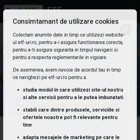
Consimtamant de utilizare cookies
×
Colectam anumite date in timp ce utilizezi website-
ul etf-uri.ro, pentru a-i asigura functionarea corecta,
pentru a-ti asigura siguranta in timpul navigarii si
pentru a respecta reglementarile in vigoare.
De asemenea, avem nevoie de acordul tau in timp
Ce este un ETF?
ce navighezi pe etf-uri.ro pentru a:
studia modul în care utilizezi site-ul nostru
Un Exchange Traded Fund (ETF) este un fond
si alte servicii pentru a le putea imbunatati
diversificat de active care se tranzacționează la bursă,
similar cu acțiunile, oferind o modalitate simplă și
stabili care dintre produsele, serviciile si
rentabilă de diversificare a portofoliului.
ofertele noastre pot fi relevante pentru
tine
iShares S&P Global Energy Index
Fund ETF
adapta mesajele de marketing pe care le
ETF-uri.ro oferit de
TradeVille