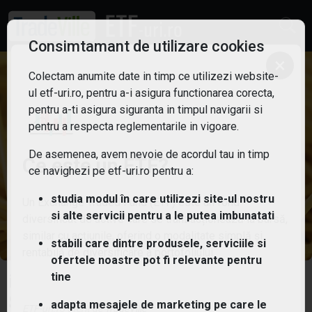
Consimtamant de utilizare cookies
×
Colectam anumite date in timp ce utilizezi website-
ul etf-uri.ro, pentru a-i asigura functionarea corecta,
pentru a-ti asigura siguranta in timpul navigarii si
pentru a respecta reglementarile in vigoare.
De asemenea, avem nevoie de acordul tau in timp
Ce este un ETF?
ce navighezi pe etf-uri.ro pentru a:
studia modul în care utilizezi site-ul nostru
Un Exchange Traded Fund (ETF) este un fond
si alte servicii pentru a le putea imbunatati
diversificat de active care se tranzacționează la bursă,
similar cu acțiunile, oferind o modalitate simplă și
stabili care dintre produsele, serviciile si
rentabilă de diversificare a portofoliului.
ofertele noastre pot fi relevante pentru
tine
iShares S&P Global Consumer
Staples Sector Index Fund ETF
adapta mesajele de marketing pe care le
ETF-uri.ro oferit de
TradeVille