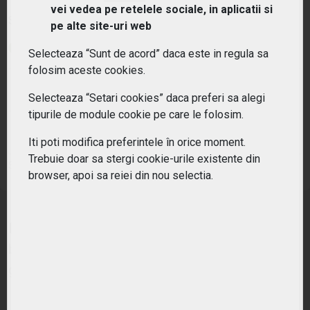
vei vedea pe retelele sociale, in aplicatii si
Simbol:
KXI
| Ultimul update:
05/08/2026
pe alte site-uri web
PIAȚĂ DESCHISĂ
Selecteaza “Sunt de acord” daca este in regula sa
folosim aceste cookies.
PREȚ PIAȚĂ
MONEDĂ DE REFERINȚĂ
69.3
USD
Selecteaza “Setari cookies” daca preferi sa alegi
tipurile de module cookie pe care le folosim.
VARIAȚIE ANUALĂ
VARIAȚIE ZILNICĂ
7.26%
0.23%
Iti poti modifica preferintele în orice moment.
Trebuie doar sa stergi cookie-urile existente din
Sursa: New York Stock Exchange
browser, apoi sa reiei din nou selectia.
Indicele urmareste performanta sectorului
bunurilor de consum non-discretionare la nivel
global.